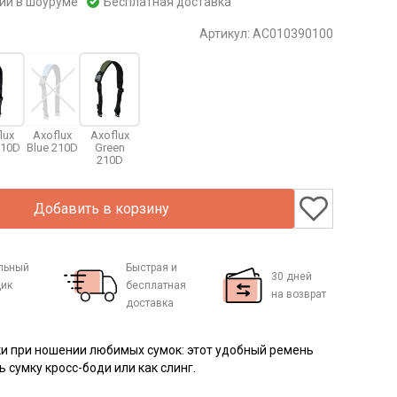
чии в шоуруме
Бесплатная доставка
Артикул:
AC010390100
lux
Axoflux
Axoflux
210D
Blue 210D
Green
210D
Добавить в корзину
льный
Быстрая и
30 дней
ик
бесплатная
на возврат
доставка
и при ношении любимых сумок: этот удобный ремень
ь сумку кросс-боди или как слинг.