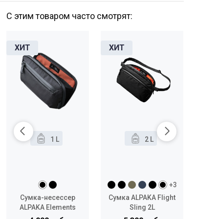
С этим товаром часто смотрят:
1 L
2 L
+3
Сумка-несессер
Сумка ALPAKA Flight
Сумк
ALPAKA Elements
Sling 2L
Tech Case Mini