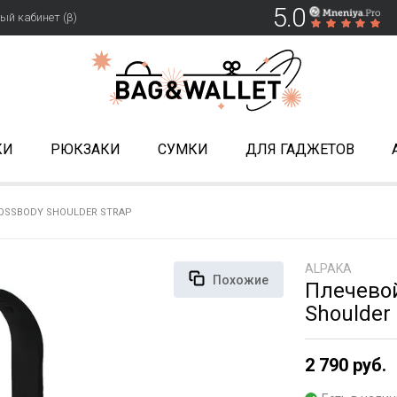
5.0
ый кабинет (β)
КИ
РЮКЗАКИ
СУМКИ
ДЛЯ ГАДЖЕТОВ
OSSBODY SHOULDER STRAP
ALPAKA
Похожие
Плечево
Shoulder 
2 790 руб.