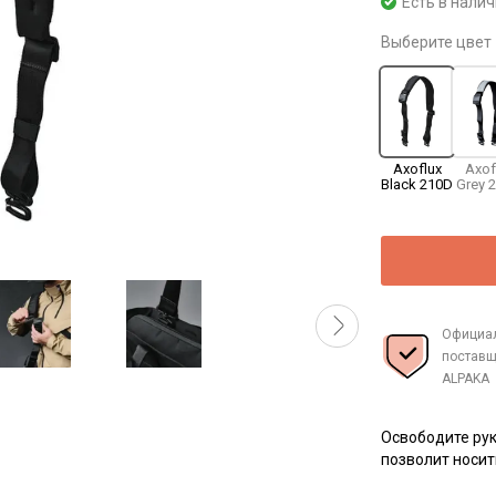
Есть в нали
Выберите цвет
Axoflux
Axof
Black 210D
Grey 
Официа
поставщ
ALPAKA
Освободите рук
позволит носит