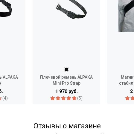
ь ALPAKA
Плечевой ремень ALPAKA
Магни
p
Mini Pro Strap
стабил
Magnetic
б.
1 970 руб.
2
(4)
(5)
Отзывы о магазине