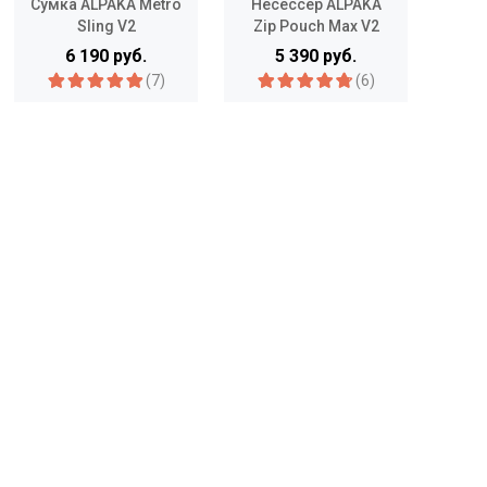
Сумка ALPAKA Metro
Несессер ALPAKA
С
Sling V2
Zip Pouch Max V2
E
6 190 руб.
5 390 руб.
(7)
(6)