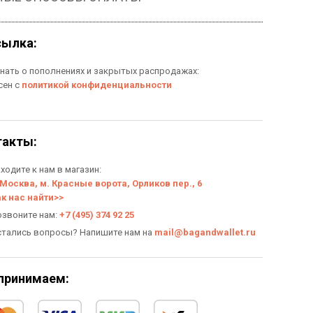
сылка:
знать о пополнениях и закрытых распродажах:
сен с
политикой конфиденциальности
такты:
ходите к нам в магазин:
 Москва, м. Красные ворота, Орликов пер., 6
ак нас найти>>
озвоните нам:
+7 (495) 374 92 25
стались вопросы? Напишите нам на
mail@bagandwallet.ru
принимаем: