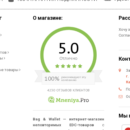
г
О магазине:
Рас
Хочу 
и
Согла
5.0
етов
Отлично
Кон
ры
ые товары
За
г.
100%
рекомендуют эту
компанию
К
П
4230 ОТЗЫВОВ КЛИЕНТОВ
О
Мы 
Bag & Wallet — интернет-магазин
неповторимых EDC-товаров
с