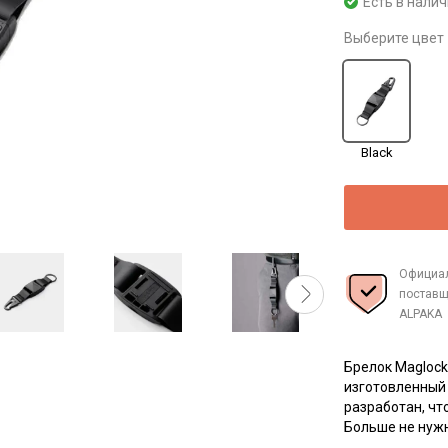
Есть в нали
Выберите цвет
Black
Официа
поставщ
ALPAKA
Брелок Maglock
изготовленный 
разработан, чт
Больше не нужн