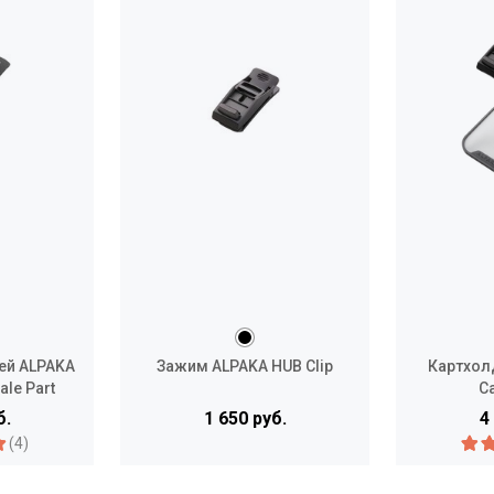
ей ALPAKA
Зажим ALPAKA HUB Clip
Картхол
ale Part
C
б.
1 650 руб.
4
(4)