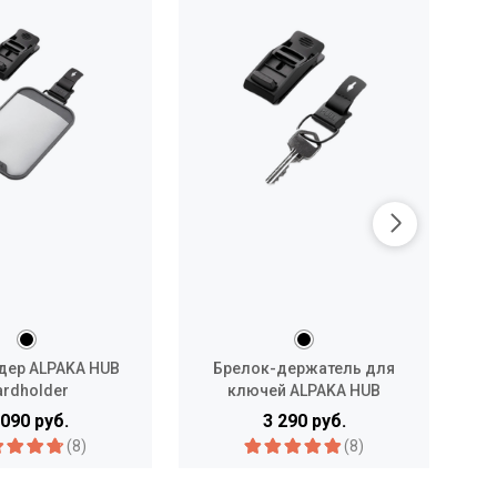
дер ALPAKA HUB
Брелок-держатель для
За
ardholder
ключей ALPAKA HUB
Keychain
 090 руб.
3 290 руб.
(8)
(8)