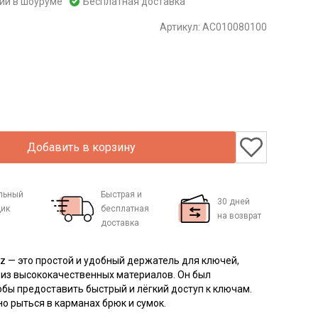
чии в шоуруме
Бесплатная доставка
Артикул:
AC010080100
Добавить в корзину
льный
Быстрая и
30 дней
ик
бесплатная
на возврат
доставка
z — это простой и удобный держатель для ключей,
из высококачественных материалов. Он был
обы предоставить быстрый и лёгкий доступ к ключам.
о рыться в карманах брюк и сумок.