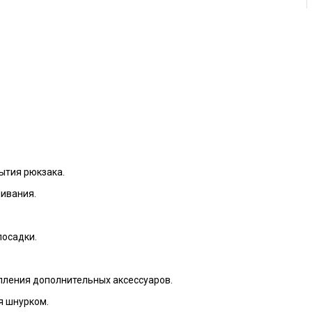
ытия рюкзака.
шивания.
посадки.
пления дополнительных аксессуаров.
я шнурком.