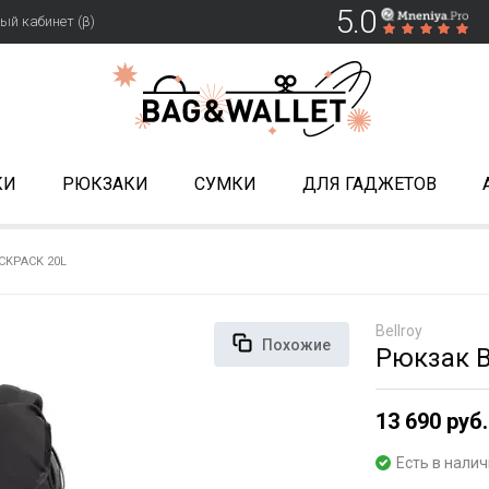
5.0
ый кабинет (β)
КИ
РЮКЗАКИ
СУМКИ
ДЛЯ ГАДЖЕТОВ
CKPACK 20L
Bellroy
Похожие
Рюкзак B
13 690 руб.
Есть в нали