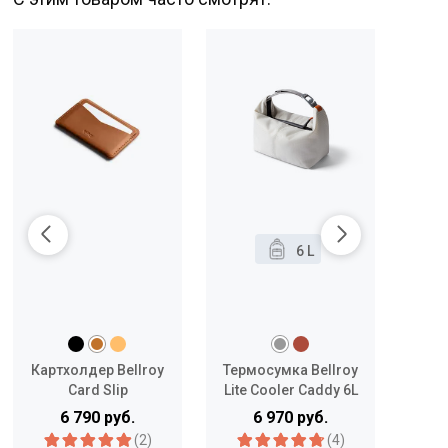
-10
6 L
Картхолдер Bellroy
Термосумка Bellroy
Card Slip
Lite Cooler Caddy 6L
Ma
Zipp
6 790 руб.
6 970 руб.
(2)
(4)