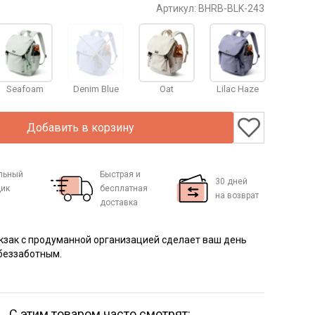
Артикул:
BHRB-BLK-243
Seafoam
Denim Blue
Oat
Lilac Haze
Добавить в корзину
льный
Быстрая и
30 дней
ик
бесплатная
на возврат
доставка
кзак с продуманной организацией сделает ваш день
беззаботным.
С этим товаром часто смотрят: