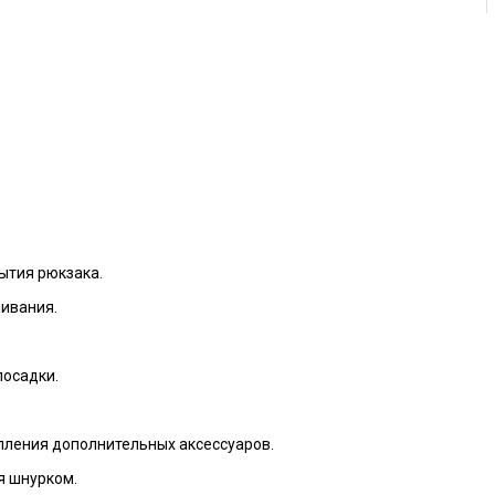
ытия рюкзака.
шивания.
посадки.
пления дополнительных аксессуаров.
я шнурком.