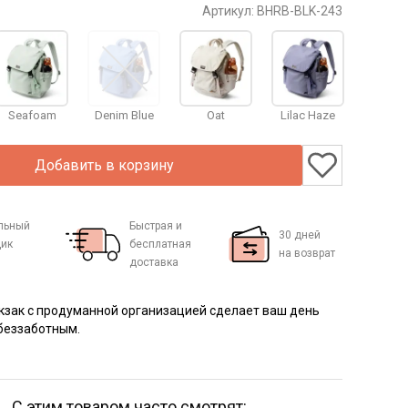
Артикул:
BHRB-BLK-243
Seafoam
Denim Blue
Oat
Lilac Haze
Добавить в корзину
льный
Быстрая и
30 дней
ик
бесплатная
на возврат
доставка
кзак с продуманной организацией сделает ваш день
беззаботным.
С этим товаром часто смотрят: