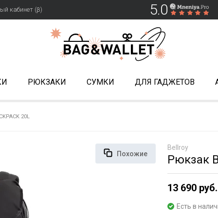
5.0
ый кабинет (β)
КИ
РЮКЗАКИ
СУМКИ
ДЛЯ ГАДЖЕТОВ
CKPACK 20L
Bellroy
Похожие
Рюкзак B
13 690 руб.
Есть в нали