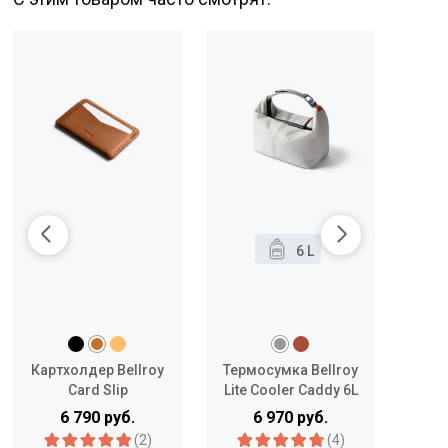
-10
6 L
Картхолдер Bellroy
Термосумка Bellroy
Card Slip
Lite Cooler Caddy 6L
Ma
Zipp
6 790 руб.
6 970 руб.
(2)
(4)