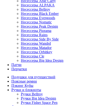
Несессеры Able Carry
Несессеры ALPAKA
Несессеры Bellroy
Несессеры Black Ember
Несессеры Evergoods
Несессеры Nomatic
Несессеры Peak Design
Несессеры Piorama
Несессеры Rains
Несессеры Side By Side
Несессеры Wandrd
Несессеры Matador
Несессеры Orbitkey
Несессеры Cle
Несессеры Big Idea Design
Патчи
Перчатки
Подушки для путешествий
Поясные ремни
Пэкинг Кубы
Ручки и блокноты
Ручки Bellroy
Ручки Big Idea Design
Ручки Fisher Space Pen