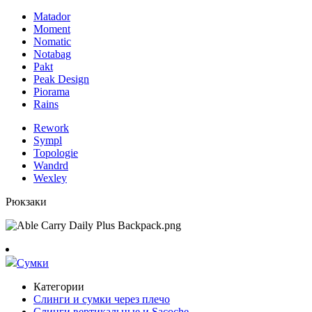
Matador
Moment
Nomatic
Notabag
Pakt
Peak Design
Piorama
Rains
Rework
Sympl
Topologie
Wandrd
Wexley
Рюкзаки
Сумки
Категории
Слинги и сумки через плечо
Слинги вертикальные и Sacoche