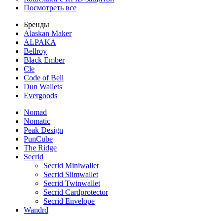
Посмотреть все
Бренды
Alaskan Maker
ALPAKA
Bellroy
Black Ember
Cle
Code of Bell
Dun Wallets
Evergoods
Nomad
Nomatic
Peak Design
PunCube
The Ridge
Secrid
Secrid Miniwallet
Secrid Slimwallet
Secrid Twinwallet
Secrid Cardprotector
Secrid Envelope
Wandrd