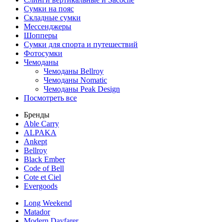
Сумки на пояс
Складные сумки
Мессенджеры
Шопперы
Сумки для спорта и путешествий
Фотосумки
Чемоданы
Чемоданы Bellroy
Чемоданы Nomatic
Чемоданы Peak Design
Посмотреть все
Бренды
Able Carry
ALPAKA
Ankept
Bellroy
Black Ember
Code of Bell
Cote et Ciel
Evergoods
Long Weekend
Matador
Modern Dayfarer