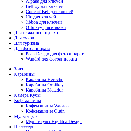
Alpaka для ключей
Bellroy для ключей
Code of Bell для ключей
Cle для ключей
Jibbon для ключей
Orbitkey для ключей
Для пляжного отдыха
Для очков
Для туризма
Для фотоаппарата
Peak Design для фотоаппарата
Wandrd для фотоаппарата
Зонты
Карабины
Карабины Heroclip
Карабины Orbitkey
Карабины Matador
Камера Кубы
Кофемашины
Кофемашины Wacaco
Кофемашины Outin
Мультитулы
Мультитулы Big Idea Design
Несессеры