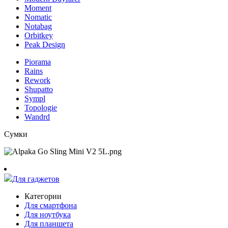
Moment
Nomatic
Notabag
Orbitkey
Peak Design
Piorama
Rains
Rework
Shupatto
Sympl
Topologie
Wandrd
Сумки
Для гаджетов
Категории
Для смартфона
Для ноутбука
Для планшета