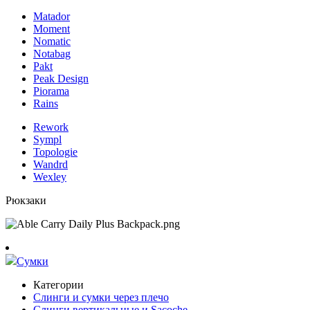
Matador
Moment
Nomatic
Notabag
Pakt
Peak Design
Piorama
Rains
Rework
Sympl
Topologie
Wandrd
Wexley
Рюкзаки
Сумки
Категории
Слинги и сумки через плечо
Слинги вертикальные и Sacoche