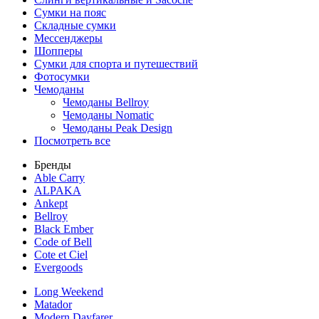
Сумки на пояс
Складные сумки
Мессенджеры
Шопперы
Сумки для спорта и путешествий
Фотосумки
Чемоданы
Чемоданы Bellroy
Чемоданы Nomatic
Чемоданы Peak Design
Посмотреть все
Бренды
Able Carry
ALPAKA
Ankept
Bellroy
Black Ember
Code of Bell
Cote et Ciel
Evergoods
Long Weekend
Matador
Modern Dayfarer