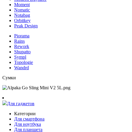
Moment
Nomatic
Notabag
Orbitkey
Peak Design
Piorama
Rains
Rework
Shupatto
Sympl
Topologie
Wandrd
Сумки
Для гаджетов
Категории
Для смартфона
Для ноутбука
Для планшета