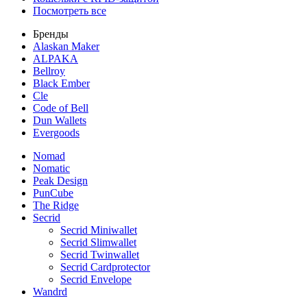
Посмотреть все
Бренды
Alaskan Maker
ALPAKA
Bellroy
Black Ember
Cle
Code of Bell
Dun Wallets
Evergoods
Nomad
Nomatic
Peak Design
PunCube
The Ridge
Secrid
Secrid Miniwallet
Secrid Slimwallet
Secrid Twinwallet
Secrid Cardprotector
Secrid Envelope
Wandrd