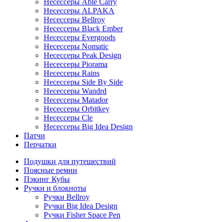
Несессеры Able Carry
Несессеры ALPAKA
Несессеры Bellroy
Несессеры Black Ember
Несессеры Evergoods
Несессеры Nomatic
Несессеры Peak Design
Несессеры Piorama
Несессеры Rains
Несессеры Side By Side
Несессеры Wandrd
Несессеры Matador
Несессеры Orbitkey
Несессеры Cle
Несессеры Big Idea Design
Патчи
Перчатки
Подушки для путешествий
Поясные ремни
Пэкинг Кубы
Ручки и блокноты
Ручки Bellroy
Ручки Big Idea Design
Ручки Fisher Space Pen