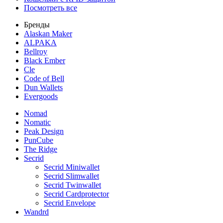
Посмотреть все
Бренды
Alaskan Maker
ALPAKA
Bellroy
Black Ember
Cle
Code of Bell
Dun Wallets
Evergoods
Nomad
Nomatic
Peak Design
PunCube
The Ridge
Secrid
Secrid Miniwallet
Secrid Slimwallet
Secrid Twinwallet
Secrid Cardprotector
Secrid Envelope
Wandrd