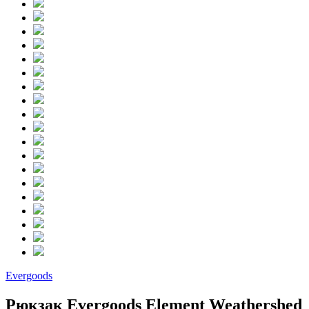
Evergoods
Рюкзак Evergoods Element Weathershed