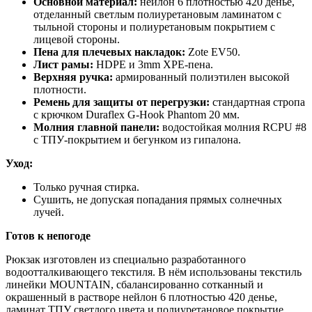
Основной материал:
нейлон 6 плотностью 420 денье,
отделанный светлым полиуретановым ламинатом с
тыльной стороны и полиуретановым покрытием с
лицевой стороны.
Пена для плечевых накладок:
Zote EV50.
Лист рамы:
HDPE и 3mm XPE-пена.
Верхняя ручка:
армированный полиэтилен высокой
плотности.
Ремень для защиты от перегрузки:
стандартная стропа
с крючком Duraflex G-Hook Phantom 20 мм.
Молния главной панели:
водостойкая молния RCPU #8
с ТПУ-покрытием и бегунком из гипалона.
Уход:
Только ручная стирка.
Сушить, не допуская попадания прямых солнечных
лучей.
Готов к непогоде
Рюкзак изготовлен из специально разработанного
водоотталкивающего текстиля. В нём использованы текстиль
линейки MOUNTAIN, сбалансированно сотканный и
окрашенный в растворе нейлон 6 плотностью 420 денье,
ламинат ТПУ светлого цвета и полиуретановое покрытие.