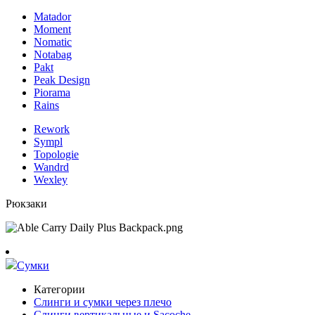
Matador
Moment
Nomatic
Notabag
Pakt
Peak Design
Piorama
Rains
Rework
Sympl
Topologie
Wandrd
Wexley
Рюкзаки
Сумки
Категории
Слинги и сумки через плечо
Слинги вертикальные и Sacoche