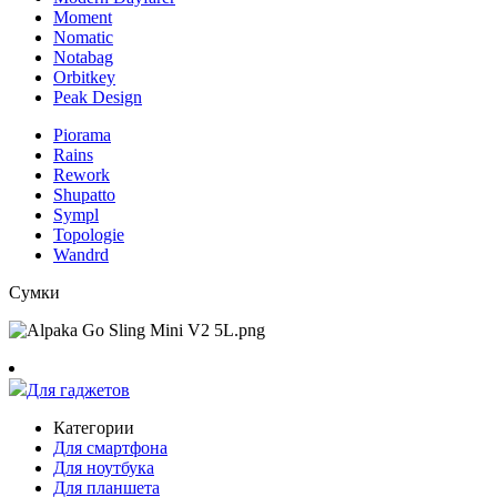
Moment
Nomatic
Notabag
Orbitkey
Peak Design
Piorama
Rains
Rework
Shupatto
Sympl
Topologie
Wandrd
Сумки
Для гаджетов
Категории
Для смартфона
Для ноутбука
Для планшета