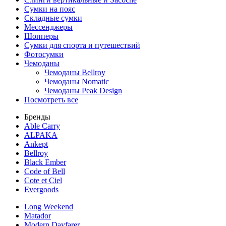
Сумки на пояс
Складные сумки
Мессенджеры
Шопперы
Сумки для спорта и путешествий
Фотосумки
Чемоданы
Чемоданы Bellroy
Чемоданы Nomatic
Чемоданы Peak Design
Посмотреть все
Бренды
Able Carry
ALPAKA
Ankept
Bellroy
Black Ember
Code of Bell
Cote et Ciel
Evergoods
Long Weekend
Matador
Modern Dayfarer