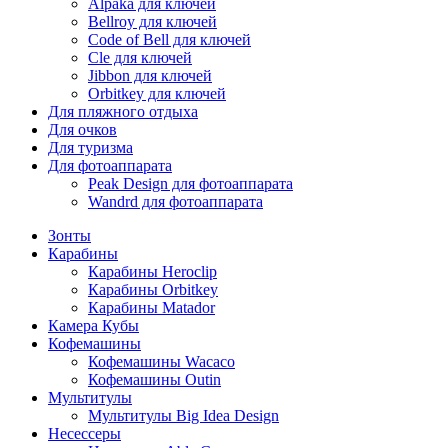
Alpaka для ключей
Bellroy для ключей
Code of Bell для ключей
Cle для ключей
Jibbon для ключей
Orbitkey для ключей
Для пляжного отдыха
Для очков
Для туризма
Для фотоаппарата
Peak Design для фотоаппарата
Wandrd для фотоаппарата
Зонты
Карабины
Карабины Heroclip
Карабины Orbitkey
Карабины Matador
Камера Кубы
Кофемашины
Кофемашины Wacaco
Кофемашины Outin
Мультитулы
Мультитулы Big Idea Design
Несессеры