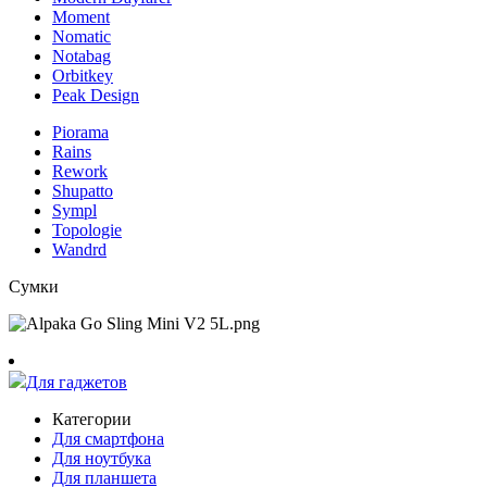
Moment
Nomatic
Notabag
Orbitkey
Peak Design
Piorama
Rains
Rework
Shupatto
Sympl
Topologie
Wandrd
Сумки
Для гаджетов
Категории
Для смартфона
Для ноутбука
Для планшета