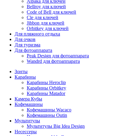
Alpaka для ключей
Bellroy для ключей
Code of Bell для ключей
Cle для ключей
Jibbon для ключей
Orbitkey для ключей
Для пляжного отдыха
Для очков
Для туризма
Для фотоаппарата
Peak Design для фотоаппарата
Wandrd для фотоаппарата
Зонты
Карабины
Карабины Heroclip
Карабины Orbitkey
Карабины Matador
Камера Кубы
Кофемашины
Кофемашины Wacaco
Кофемашины Outin
Мультитулы
Мультитулы Big Idea Design
Несессеры