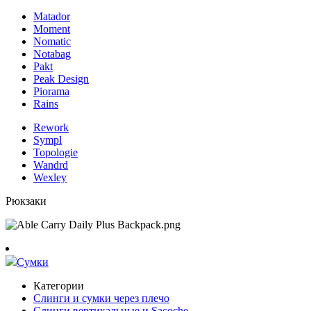
Matador
Moment
Nomatic
Notabag
Pakt
Peak Design
Piorama
Rains
Rework
Sympl
Topologie
Wandrd
Wexley
Рюкзаки
Сумки
Категории
Слинги и сумки через плечо
Слинги вертикальные и Sacoche