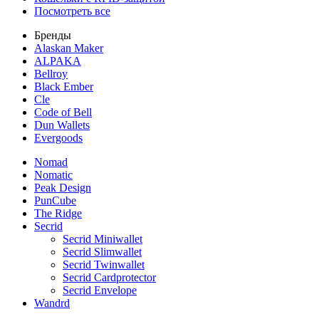
Посмотреть все
Бренды
Alaskan Maker
ALPAKA
Bellroy
Black Ember
Cle
Code of Bell
Dun Wallets
Evergoods
Nomad
Nomatic
Peak Design
PunCube
The Ridge
Secrid
Secrid Miniwallet
Secrid Slimwallet
Secrid Twinwallet
Secrid Cardprotector
Secrid Envelope
Wandrd