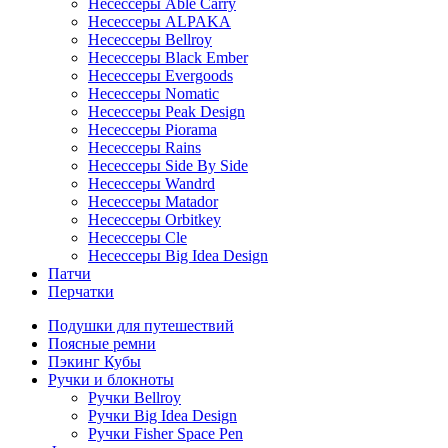
Несессеры Able Carry
Несессеры ALPAKA
Несессеры Bellroy
Несессеры Black Ember
Несессеры Evergoods
Несессеры Nomatic
Несессеры Peak Design
Несессеры Piorama
Несессеры Rains
Несессеры Side By Side
Несессеры Wandrd
Несессеры Matador
Несессеры Orbitkey
Несессеры Cle
Несессеры Big Idea Design
Патчи
Перчатки
Подушки для путешествий
Поясные ремни
Пэкинг Кубы
Ручки и блокноты
Ручки Bellroy
Ручки Big Idea Design
Ручки Fisher Space Pen