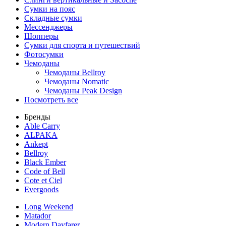
Сумки на пояс
Складные сумки
Мессенджеры
Шопперы
Сумки для спорта и путешествий
Фотосумки
Чемоданы
Чемоданы Bellroy
Чемоданы Nomatic
Чемоданы Peak Design
Посмотреть все
Бренды
Able Carry
ALPAKA
Ankept
Bellroy
Black Ember
Code of Bell
Cote et Ciel
Evergoods
Long Weekend
Matador
Modern Dayfarer