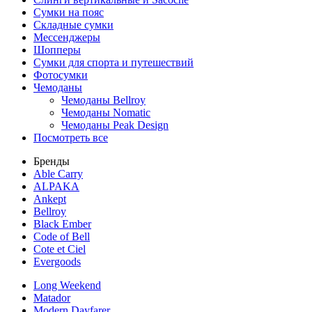
Сумки на пояс
Складные сумки
Мессенджеры
Шопперы
Сумки для спорта и путешествий
Фотосумки
Чемоданы
Чемоданы Bellroy
Чемоданы Nomatic
Чемоданы Peak Design
Посмотреть все
Бренды
Able Carry
ALPAKA
Ankept
Bellroy
Black Ember
Code of Bell
Cote et Ciel
Evergoods
Long Weekend
Matador
Modern Dayfarer