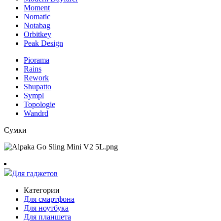
Moment
Nomatic
Notabag
Orbitkey
Peak Design
Piorama
Rains
Rework
Shupatto
Sympl
Topologie
Wandrd
Сумки
Для гаджетов
Категории
Для смартфона
Для ноутбука
Для планшета