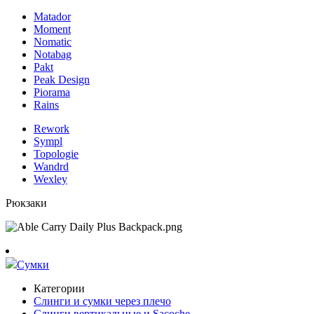
Matador
Moment
Nomatic
Notabag
Pakt
Peak Design
Piorama
Rains
Rework
Sympl
Topologie
Wandrd
Wexley
Рюкзаки
Сумки
Категории
Слинги и сумки через плечо
Слинги вертикальные и Sacoche