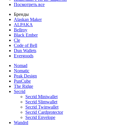
Посмотреть все
Бренды
Alaskan Maker
ALPAKA
Bellroy
Black Ember
Cle
Code of Bell
Dun Wallets
Evergoods
Nomad
Nomatic
Peak Design
PunCube
The Ridge
Secrid
Secrid Miniwallet
Secrid Slimwallet
Secrid Twinwallet
Secrid Cardprotector
Secrid Envelope
Wandrd