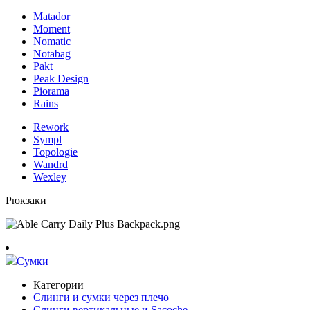
Matador
Moment
Nomatic
Notabag
Pakt
Peak Design
Piorama
Rains
Rework
Sympl
Topologie
Wandrd
Wexley
Рюкзаки
Сумки
Категории
Слинги и сумки через плечо
Слинги вертикальные и Sacoche