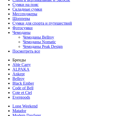
Сумки на пояс
Складные сумки
Мессенджеры
Шопперы
Сумки для спорта и путешествий
Фотосумки
Чемоданы
Чемоданы Bellroy
Чемоданы Nomatic
Чемоданы Peak Design
Посмотреть все
Бренды
Able Carry
ALPAKA
Ankept
Bellroy
Black Ember
Code of Bell
Cote et Ciel
Evergoods
Long Weekend
Matador
Modern Dayfarer