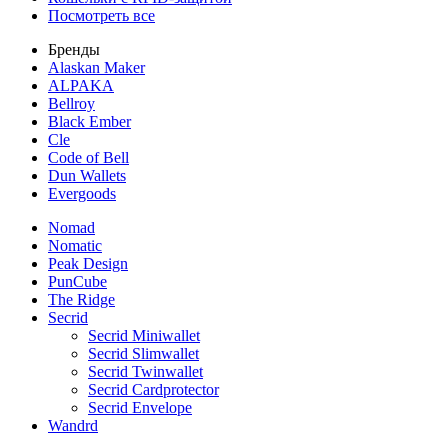
Посмотреть все
Бренды
Alaskan Maker
ALPAKA
Bellroy
Black Ember
Cle
Code of Bell
Dun Wallets
Evergoods
Nomad
Nomatic
Peak Design
PunCube
The Ridge
Secrid
Secrid Miniwallet
Secrid Slimwallet
Secrid Twinwallet
Secrid Cardprotector
Secrid Envelope
Wandrd