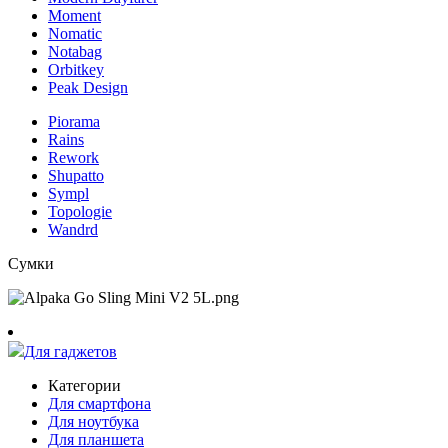
Moment
Nomatic
Notabag
Orbitkey
Peak Design
Piorama
Rains
Rework
Shupatto
Sympl
Topologie
Wandrd
Сумки
Для гаджетов
Категории
Для смартфона
Для ноутбука
Для планшета