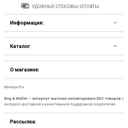
УДОБНЫЕ СПОСОБЫ ОПЛАТЫ
Информация:
F.A.Q
Каталог
Контакты
Скидки
Шоурум
О магазине:
Кошельки
Материалы
Mneniya.Pro
Рюкзаки
Способы оплаты
Bag & Wallet — интернет-магазин неповторимых EDC-товаров
с
Сумки
Подарочные сертификаты
экспресс-доставкой и качественной поддержкой покупателей.
Для гаджетов
Доставка
Рассылка: