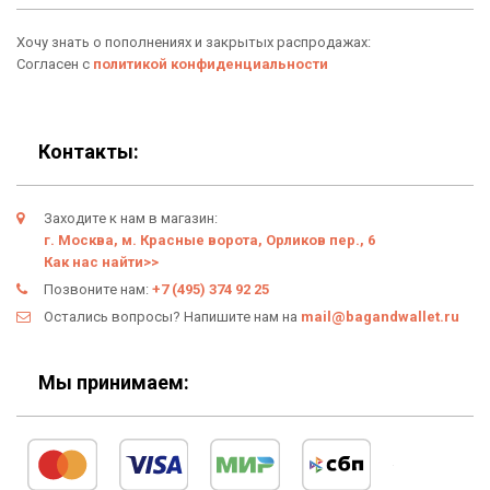
Аксессуары
О нас
Хочу знать о пополнениях и закрытых распродажах:
Новинки
Отзывы о Bag & Wallet
Согласен с
политикой конфиденциальности
Популярные товары
Блог
Подарки
Гарантия
Контакты:
Условия возврата
Заходите к нам в магазин:
Оферта
г. Москва, м. Красные ворота, Орликов пер., 6
Как нас найти>>
Политика конфиденциальности
Позвоните нам:
+7 (495) 374 92 25
Остались вопросы? Напишите нам на
mail@bagandwallet.ru
Личный кабинет
Мы принимаем: