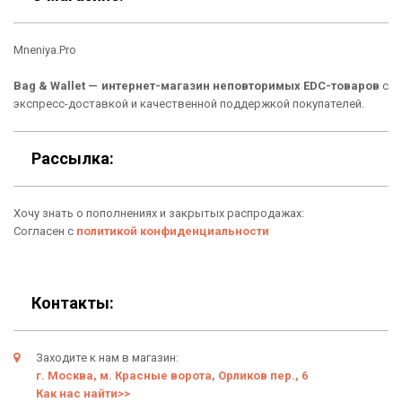
Кошельки
Материалы
Mneniya.Pro
Рюкзаки
Способы оплаты
Bag & Wallet — интернет-магазин неповторимых EDC-товаров
с
Сумки
Подарочные сертификаты
экспресс-доставкой и качественной поддержкой покупателей.
Для гаджетов
Доставка
Рассылка:
Аксессуары
О нас
Хочу знать о пополнениях и закрытых распродажах:
Новинки
Отзывы о Bag & Wallet
Согласен с
политикой конфиденциальности
Популярные товары
Блог
Подарки
Гарантия
Контакты:
Условия возврата
Заходите к нам в магазин:
Оферта
г. Москва, м. Красные ворота, Орликов пер., 6
Как нас найти>>