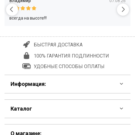
Владимир
07.08.26
всегда на высоте!!!
БЫСТРАЯ ДОСТАВКА
100% ГАРАНТИЯ ПОДЛИННОСТИ
УДОБНЫЕ СПОСОБЫ ОПЛАТЫ
Информация:
F.A.Q
Каталог
Контакты
Скидки
Шоурум
О магазине: