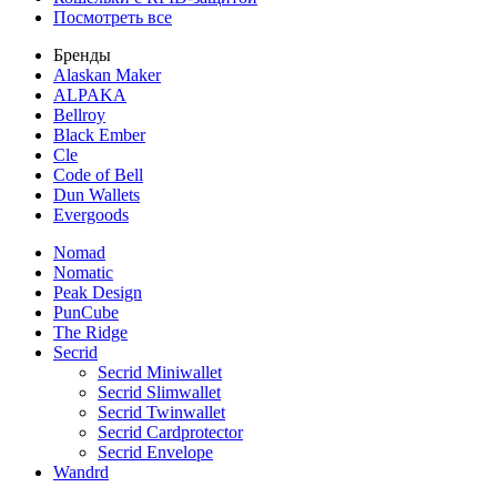
Посмотреть все
Бренды
Alaskan Maker
ALPAKA
Bellroy
Black Ember
Cle
Code of Bell
Dun Wallets
Evergoods
Nomad
Nomatic
Peak Design
PunCube
The Ridge
Secrid
Secrid Miniwallet
Secrid Slimwallet
Secrid Twinwallet
Secrid Cardprotector
Secrid Envelope
Wandrd