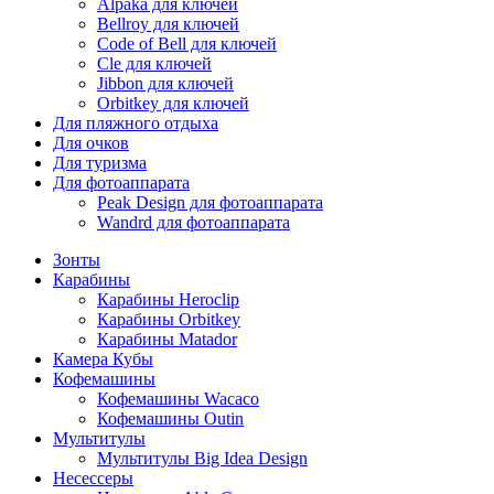
Alpaka для ключей
Bellroy для ключей
Code of Bell для ключей
Cle для ключей
Jibbon для ключей
Orbitkey для ключей
Для пляжного отдыха
Для очков
Для туризма
Для фотоаппарата
Peak Design для фотоаппарата
Wandrd для фотоаппарата
Зонты
Карабины
Карабины Heroclip
Карабины Orbitkey
Карабины Matador
Камера Кубы
Кофемашины
Кофемашины Wacaco
Кофемашины Outin
Мультитулы
Мультитулы Big Idea Design
Несессеры