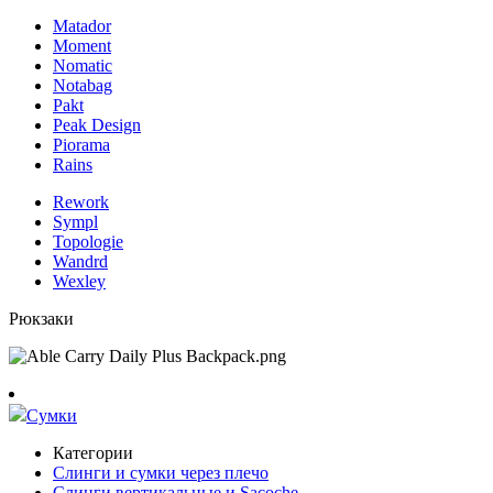
Matador
Moment
Nomatic
Notabag
Pakt
Peak Design
Piorama
Rains
Rework
Sympl
Topologie
Wandrd
Wexley
Рюкзаки
Сумки
Категории
Слинги и сумки через плечо
Слинги вертикальные и Sacoche