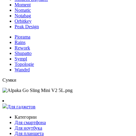
Moment
Nomatic
Notabag
Orbitkey
Peak Design
Piorama
Rains
Rework
Shupatto
Sympl
Topologie
Wandrd
Сумки
Для гаджетов
Категории
Для смартфона
Для ноутбука
Для планшета