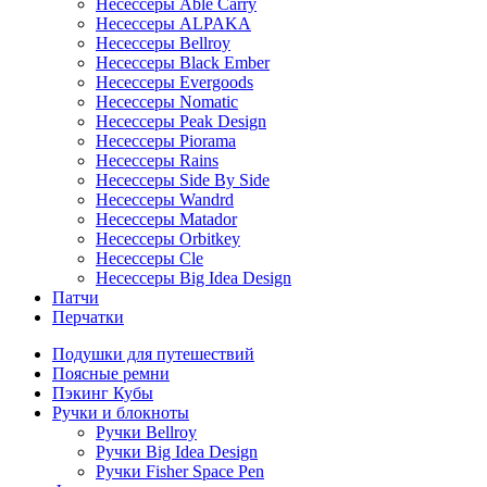
Несессеры Able Carry
Несессеры ALPAKA
Несессеры Bellroy
Несессеры Black Ember
Несессеры Evergoods
Несессеры Nomatic
Несессеры Peak Design
Несессеры Piorama
Несессеры Rains
Несессеры Side By Side
Несессеры Wandrd
Несессеры Matador
Несессеры Orbitkey
Несессеры Cle
Несессеры Big Idea Design
Патчи
Перчатки
Подушки для путешествий
Поясные ремни
Пэкинг Кубы
Ручки и блокноты
Ручки Bellroy
Ручки Big Idea Design
Ручки Fisher Space Pen