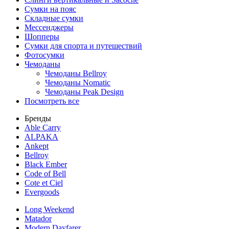
Сумки на пояс
Складные сумки
Мессенджеры
Шопперы
Сумки для спорта и путешествий
Фотосумки
Чемоданы
Чемоданы Bellroy
Чемоданы Nomatic
Чемоданы Peak Design
Посмотреть все
Бренды
Able Carry
ALPAKA
Ankept
Bellroy
Black Ember
Code of Bell
Cote et Ciel
Evergoods
Long Weekend
Matador
Modern Dayfarer