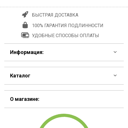
БЫСТРАЯ ДОСТАВКА
100% ГАРАНТИЯ ПОДЛИННОСТИ
УДОБНЫЕ СПОСОБЫ ОПЛАТЫ
Информация:
F.A.Q
Каталог
Контакты
Скидки
Шоурум
О магазине:
Кошельки
Материалы
Рюкзаки
Способы оплаты