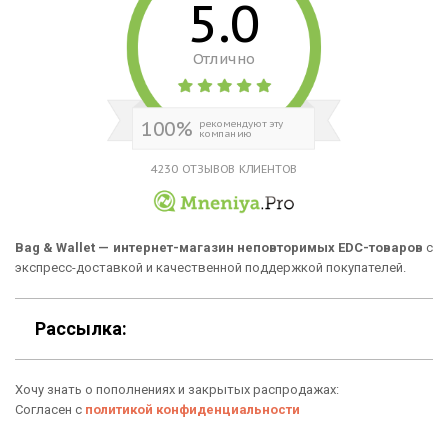
5.0
Сумки
Подарочные сертификаты
Отлично
Для гаджетов
Доставка
Аксессуары
О нас
100%
рекомендуют эту
компанию
Новинки
Отзывы о Bag & Wallet
4230 ОТЗЫВОВ КЛИЕНТОВ
Популярные товары
Блог
Подарки
Гарантия
Bag & Wallet — интернет-магазин неповторимых EDC-товаров
с
экспресс-доставкой и качественной поддержкой покупателей.
Условия возврата
Оферта
Рассылка:
Политика конфиденциальности
Хочу знать о пополнениях и закрытых распродажах:
Личный кабинет
Согласен с
политикой конфиденциальности