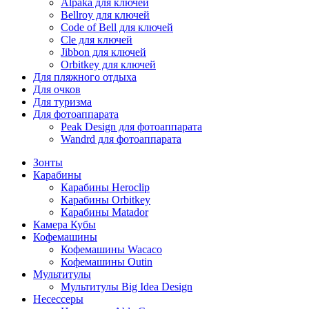
Alpaka для ключей
Bellroy для ключей
Code of Bell для ключей
Cle для ключей
Jibbon для ключей
Orbitkey для ключей
Для пляжного отдыха
Для очков
Для туризма
Для фотоаппарата
Peak Design для фотоаппарата
Wandrd для фотоаппарата
Зонты
Карабины
Карабины Heroclip
Карабины Orbitkey
Карабины Matador
Камера Кубы
Кофемашины
Кофемашины Wacaco
Кофемашины Outin
Мультитулы
Мультитулы Big Idea Design
Несессеры