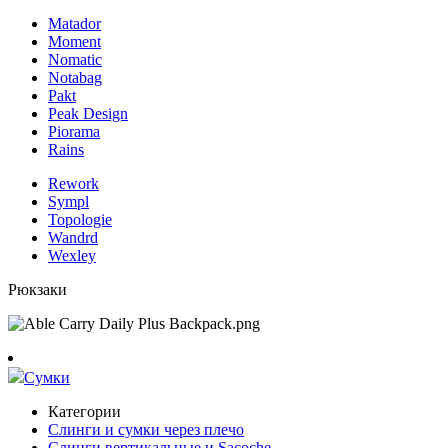
Matador
Moment
Nomatic
Notabag
Pakt
Peak Design
Piorama
Rains
Rework
Sympl
Topologie
Wandrd
Wexley
Рюкзаки
Сумки
Категории
Слинги и сумки через плечо
Слинги вертикальные и Sacoche