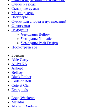
Сумки на пояс
Складные сумки
Мессенджеры
Шопперы
Сумки для спорта и путешествий
Фотосумки
Чемоданы
Чемоданы Bellroy
Чемоданы Nomatic
Чемоданы Peak Design
Посмотреть все
Бренды
Able Carry
ALPAKA
Ankept
Bellroy
Black Ember
Code of Bell
Cote et Ciel
Evergoods
Long Weekend
Matador
Modern Dayfarer