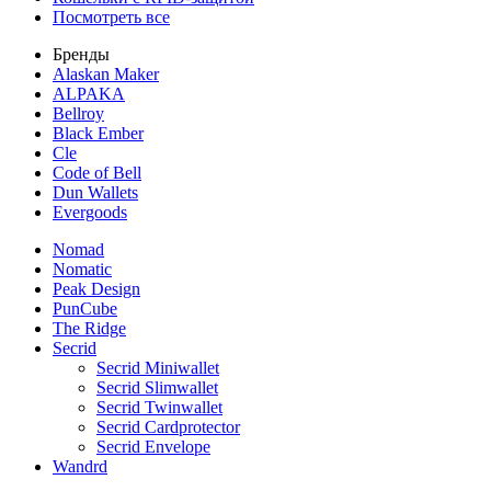
Посмотреть все
Бренды
Alaskan Maker
ALPAKA
Bellroy
Black Ember
Cle
Code of Bell
Dun Wallets
Evergoods
Nomad
Nomatic
Peak Design
PunCube
The Ridge
Secrid
Secrid Miniwallet
Secrid Slimwallet
Secrid Twinwallet
Secrid Cardprotector
Secrid Envelope
Wandrd