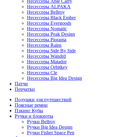
Несессеры Able Carry
Несессеры ALPAKA
Несессеры Bellroy
Несессеры Black Ember
Несессеры Evergoods
Несессеры Nomatic
Несессеры Peak Design
Несессеры Piorama
Несессеры Rains
Несессеры Side By Side
Несессеры Wandrd
Несессеры Matador
Несессеры Orbitkey
Несессеры Cle
Несессеры Big Idea Design
Патчи
Перчатки
Подушки для путешествий
Поясные ремни
Пэкинг Кубы
Ручки и блокноты
Ручки Bellroy
Ручки Big Idea Design
Ручки Fisher Space Pen