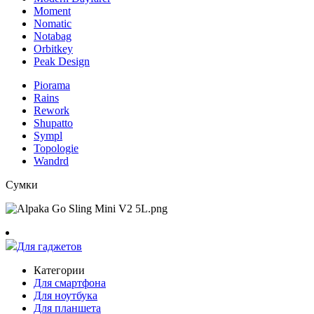
Moment
Nomatic
Notabag
Orbitkey
Peak Design
Piorama
Rains
Rework
Shupatto
Sympl
Topologie
Wandrd
Сумки
Для гаджетов
Категории
Для смартфона
Для ноутбука
Для планшета