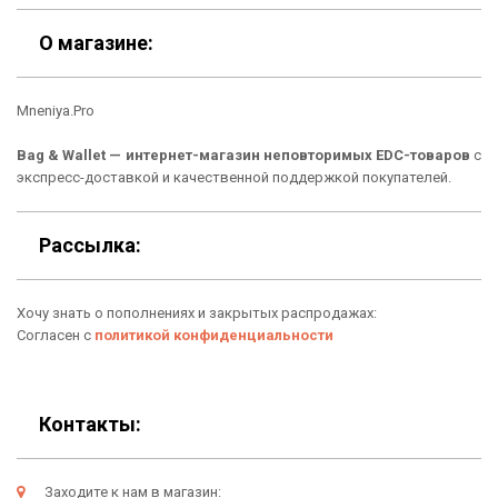
Скидки
Шоурум
О магазине:
Кошельки
Материалы
Mneniya.Pro
Рюкзаки
Способы оплаты
Bag & Wallet — интернет-магазин неповторимых EDC-товаров
с
Сумки
Подарочные сертификаты
экспресс-доставкой и качественной поддержкой покупателей.
Для гаджетов
Доставка
Рассылка:
Аксессуары
О нас
Хочу знать о пополнениях и закрытых распродажах:
Новинки
Отзывы о Bag & Wallet
Согласен с
политикой конфиденциальности
Популярные товары
Блог
Подарки
Гарантия
Контакты:
Условия возврата
Заходите к нам в магазин: