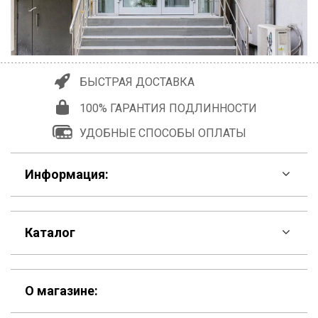
БЫСТРАЯ ДОСТАВКА
100% ГАРАНТИЯ ПОДЛИННОСТИ
УДОБНЫЕ СПОСОБЫ ОПЛАТЫ
Информация:
F.A.Q
Каталог
Контакты
Скидки
Шоурум
О магазине:
Кошельки
Материалы