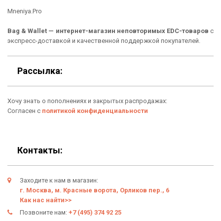
Mneniya.Pro
Рюкзаки
Способы оплаты
Bag & Wallet — интернет-магазин неповторимых EDC-товаров
с
Сумки
Подарочные сертификаты
экспресс-доставкой и качественной поддержкой покупателей.
Для гаджетов
Доставка
Рассылка:
Аксессуары
О нас
Хочу знать о пополнениях и закрытых распродажах:
Новинки
Отзывы о Bag & Wallet
Согласен с
политикой конфиденциальности
Популярные товары
Блог
Подарки
Гарантия
Контакты:
Условия возврата
Заходите к нам в магазин:
Оферта
г. Москва, м. Красные ворота, Орликов пер., 6
Как нас найти>>
Политика конфиденциальности
Позвоните нам:
+7 (495) 374 92 25