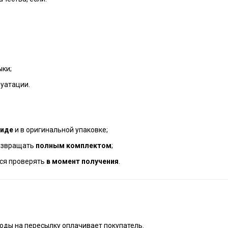
ыки;
луатации.
виде
и в оригинальной упаковке;
возвращать
полным комплектом
;
тся проверять
в момент получения
.
оды на пересылку оплачивает покупатель.