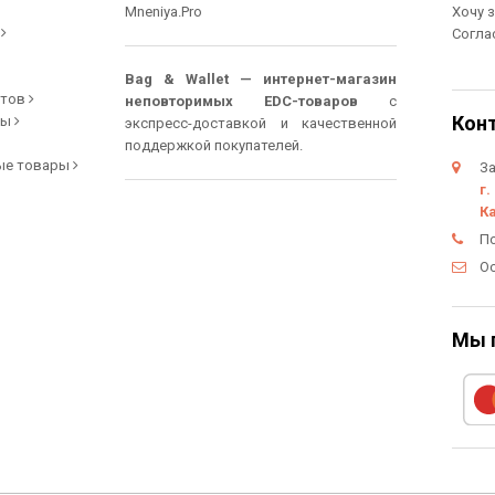
Mneniya.Pro
Хочу 
и
Согла
Bag & Wallet — интернет-магазин
етов
неповторимых EDC-товаров
с
Кон
ры
экспресс-доставкой и качественной
поддержкой покупателей.
ые товары
За
г.
К
П
О
Мы 