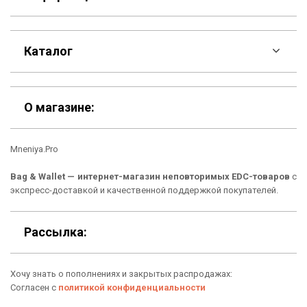
F.A.Q
Каталог
Контакты
Скидки
Шоурум
О магазине:
Кошельки
Материалы
Mneniya.Pro
Рюкзаки
Способы оплаты
Bag & Wallet — интернет-магазин неповторимых EDC-товаров
с
Сумки
Подарочные сертификаты
экспресс-доставкой и качественной поддержкой покупателей.
Для гаджетов
Доставка
Рассылка:
Аксессуары
О нас
Хочу знать о пополнениях и закрытых распродажах:
Новинки
Отзывы о Bag & Wallet
Согласен с
политикой конфиденциальности
Популярные товары