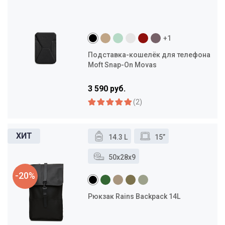
+1
Подставка-кошелёк для телефона
Moft Snap-On Movas
3 590 руб.
(2)
14.3 L
15”
50x28x9
-20%
Рюкзак Rains Backpack 14L