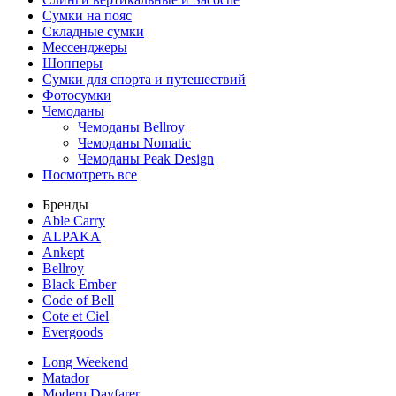
Сумки на пояс
Складные сумки
Мессенджеры
Шопперы
Сумки для спорта и путешествий
Фотосумки
Чемоданы
Чемоданы Bellroy
Чемоданы Nomatic
Чемоданы Peak Design
Посмотреть все
Бренды
Able Carry
ALPAKA
Ankept
Bellroy
Black Ember
Code of Bell
Cote et Ciel
Evergoods
Long Weekend
Matador
Modern Dayfarer