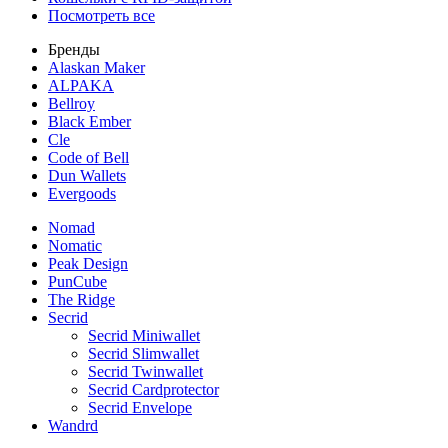
Посмотреть все
Бренды
Alaskan Maker
ALPAKA
Bellroy
Black Ember
Cle
Code of Bell
Dun Wallets
Evergoods
Nomad
Nomatic
Peak Design
PunCube
The Ridge
Secrid
Secrid Miniwallet
Secrid Slimwallet
Secrid Twinwallet
Secrid Cardprotector
Secrid Envelope
Wandrd