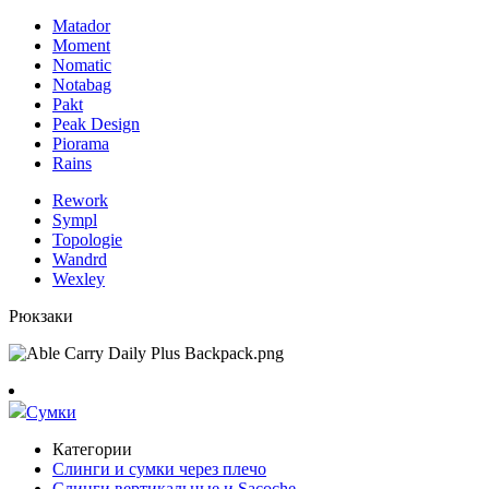
Matador
Moment
Nomatic
Notabag
Pakt
Peak Design
Piorama
Rains
Rework
Sympl
Topologie
Wandrd
Wexley
Рюкзаки
Сумки
Категории
Слинги и сумки через плечо
Слинги вертикальные и Sacoche