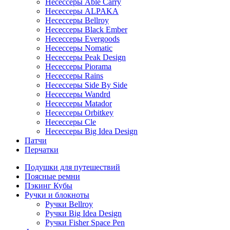
Несессеры Able Carry
Несессеры ALPAKA
Несессеры Bellroy
Несессеры Black Ember
Несессеры Evergoods
Несессеры Nomatic
Несессеры Peak Design
Несессеры Piorama
Несессеры Rains
Несессеры Side By Side
Несессеры Wandrd
Несессеры Matador
Несессеры Orbitkey
Несессеры Cle
Несессеры Big Idea Design
Патчи
Перчатки
Подушки для путешествий
Поясные ремни
Пэкинг Кубы
Ручки и блокноты
Ручки Bellroy
Ручки Big Idea Design
Ручки Fisher Space Pen