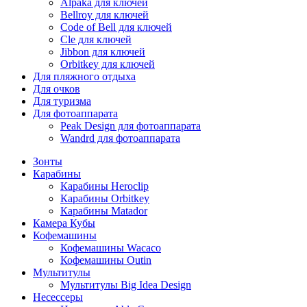
Alpaka для ключей
Bellroy для ключей
Code of Bell для ключей
Cle для ключей
Jibbon для ключей
Orbitkey для ключей
Для пляжного отдыха
Для очков
Для туризма
Для фотоаппарата
Peak Design для фотоаппарата
Wandrd для фотоаппарата
Зонты
Карабины
Карабины Heroclip
Карабины Orbitkey
Карабины Matador
Камера Кубы
Кофемашины
Кофемашины Wacaco
Кофемашины Outin
Мультитулы
Мультитулы Big Idea Design
Несессеры