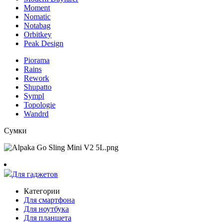
Moment
Nomatic
Notabag
Orbitkey
Peak Design
Piorama
Rains
Rework
Shupatto
Sympl
Topologie
Wandrd
Сумки
Для гаджетов
Категории
Для смартфона
Для ноутбука
Для планшета