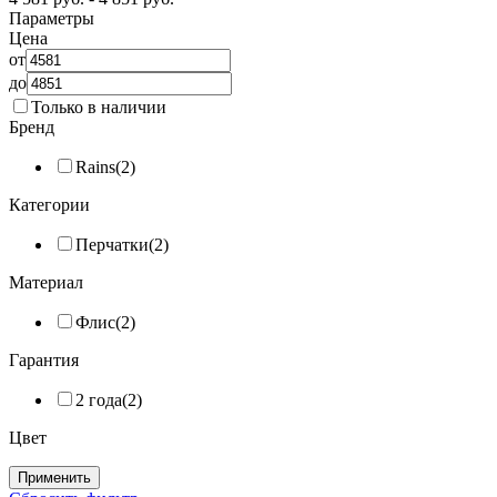
Параметры
Цена
от
до
Только в наличии
Бренд
Rains
(2)
Категории
Перчатки
(2)
Материал
Флис
(2)
Гарантия
2 года
(2)
Цвет
Применить