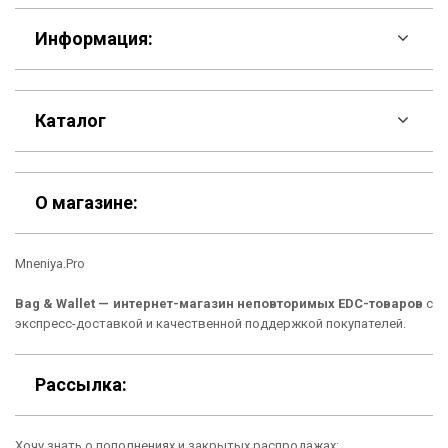
Информация:
F.A.Q
Каталог
Контакты
Скидки
Шоурум
О магазине:
Кошельки
Материалы
Mneniya.Pro
Рюкзаки
Способы оплаты
Bag & Wallet — интернет-магазин неповторимых EDC-товаров
с
Сумки
Подарочные сертификаты
экспресс-доставкой и качественной поддержкой покупателей.
Для гаджетов
Доставка
Рассылка:
Аксессуары
О нас
Хочу знать о пополнениях и закрытых распродажах: