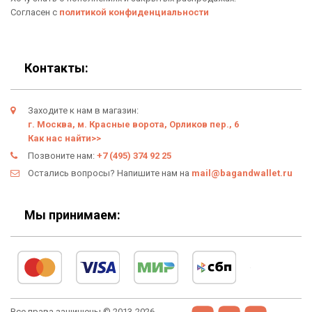
Новинки
Отзывы о Bag & Wallet
Согласен с
политикой конфиденциальности
Популярные товары
Блог
Подарки
Гарантия
Контакты:
Условия возврата
Заходите к нам в магазин:
Оферта
г. Москва, м. Красные ворота, Орликов пер., 6
Как нас найти>>
Политика конфиденциальности
Позвоните нам:
+7 (495) 374 92 25
Остались вопросы? Напишите нам на
mail@bagandwallet.ru
Личный кабинет
Мы принимаем:
Все права защищены © 2013-2026