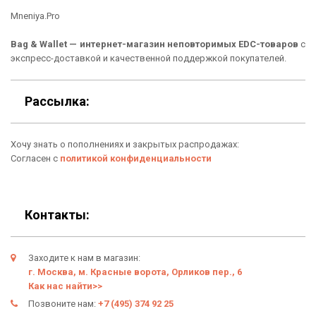
Mneniya.Pro
Рюкзаки
Способы оплаты
Bag & Wallet — интернет-магазин неповторимых EDC-товаров
с
Сумки
Подарочные сертификаты
экспресс-доставкой и качественной поддержкой покупателей.
Для гаджетов
Доставка
Рассылка:
Аксессуары
О нас
Хочу знать о пополнениях и закрытых распродажах:
Новинки
Отзывы о Bag & Wallet
Согласен с
политикой конфиденциальности
Популярные товары
Блог
Подарки
Гарантия
Контакты:
Условия возврата
Заходите к нам в магазин:
Оферта
г. Москва, м. Красные ворота, Орликов пер., 6
Как нас найти>>
Политика конфиденциальности
Позвоните нам:
+7 (495) 374 92 25