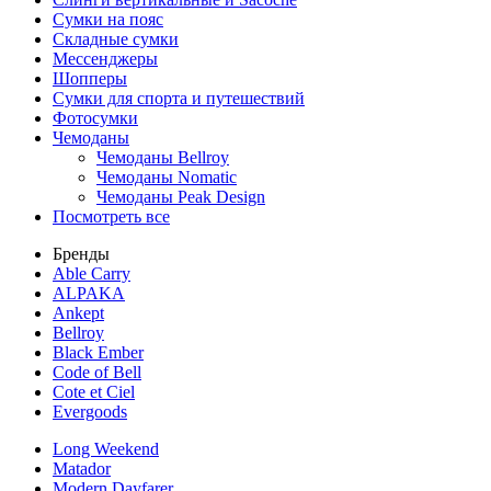
Сумки на пояс
Складные сумки
Мессенджеры
Шопперы
Сумки для спорта и путешествий
Фотосумки
Чемоданы
Чемоданы Bellroy
Чемоданы Nomatic
Чемоданы Peak Design
Посмотреть все
Бренды
Able Carry
ALPAKA
Ankept
Bellroy
Black Ember
Code of Bell
Cote et Ciel
Evergoods
Long Weekend
Matador
Modern Dayfarer