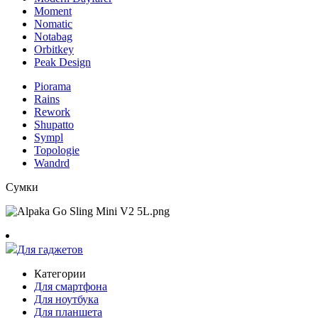
Moment
Nomatic
Notabag
Orbitkey
Peak Design
Piorama
Rains
Rework
Shupatto
Sympl
Topologie
Wandrd
Сумки
Для гаджетов
Категории
Для смартфона
Для ноутбука
Для планшета