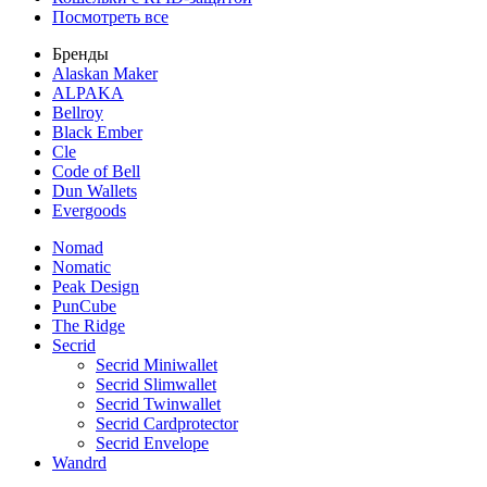
Посмотреть все
Бренды
Alaskan Maker
ALPAKA
Bellroy
Black Ember
Cle
Code of Bell
Dun Wallets
Evergoods
Nomad
Nomatic
Peak Design
PunCube
The Ridge
Secrid
Secrid Miniwallet
Secrid Slimwallet
Secrid Twinwallet
Secrid Cardprotector
Secrid Envelope
Wandrd