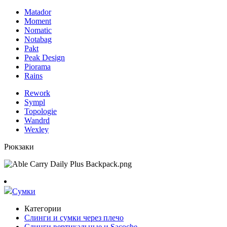
Matador
Moment
Nomatic
Notabag
Pakt
Peak Design
Piorama
Rains
Rework
Sympl
Topologie
Wandrd
Wexley
Рюкзаки
Сумки
Категории
Слинги и сумки через плечо
Слинги вертикальные и Sacoche