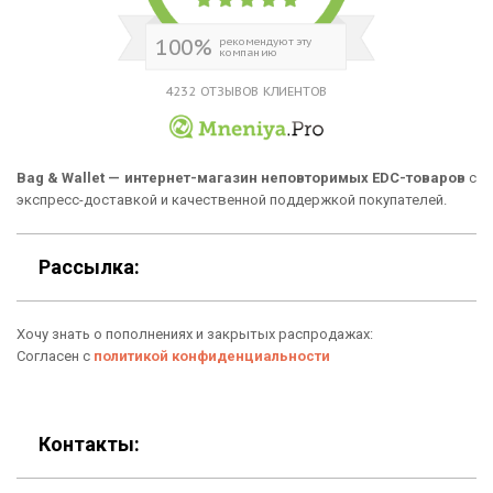
Аксессуары
О нас
100%
рекомендуют эту
компанию
Новинки
Отзывы о Bag & Wallet
4232 ОТЗЫВОВ КЛИЕНТОВ
Популярные товары
Блог
Подарки
Гарантия
Bag & Wallet — интернет-магазин неповторимых EDC-товаров
с
экспресс-доставкой и качественной поддержкой покупателей.
Условия возврата
Оферта
Рассылка:
Политика конфиденциальности
Хочу знать о пополнениях и закрытых распродажах:
Личный кабинет
Согласен с
политикой конфиденциальности
Контакты: