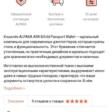
Официальный
Быстрая и
30 дней
поставщик
бесплатная
на возврат
ALPAKA
доставка
Кошелёк ALPAKA ARK Bifold Passport Wallet — идеальный
компаньон для современных джетсеттеров, которым нужны
стиль и функциональность. Этот бумажник отличается
утончённым, но практичным дизайном и идеально подходит
для хранения всех необходимых документов и наличных.
Изготовлен из высококачественной ткани с высокими
эксплуатационными характеристиками, выдерживает износ
даже в самых трудных поездках, гарантируя, что ваши
документы останутся в целости и сохранности. В нём
достаточно места для нескольких паспортов, посадочных
талонов и карт. Является идеальным дорожным аксессуаром
для комфортного путешествия.
Описание
9 отзывов о товаре