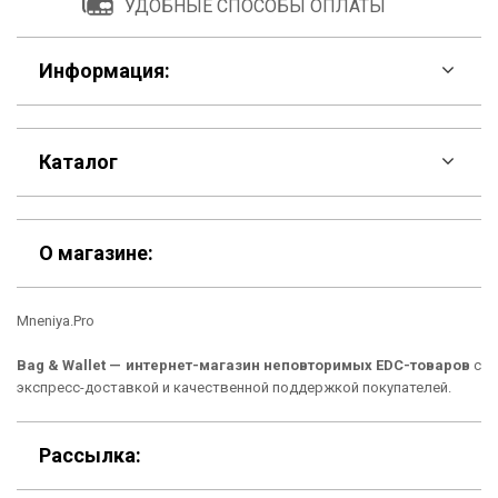
УДОБНЫЕ СПОСОБЫ ОПЛАТЫ
Информация:
F.A.Q
Каталог
Контакты
Скидки
Шоурум
О магазине:
Кошельки
Материалы
Mneniya.Pro
Рюкзаки
Способы оплаты
Bag & Wallet — интернет-магазин неповторимых EDC-товаров
с
Сумки
Подарочные сертификаты
экспресс-доставкой и качественной поддержкой покупателей.
Для гаджетов
Доставка
Рассылка:
Аксессуары
О нас