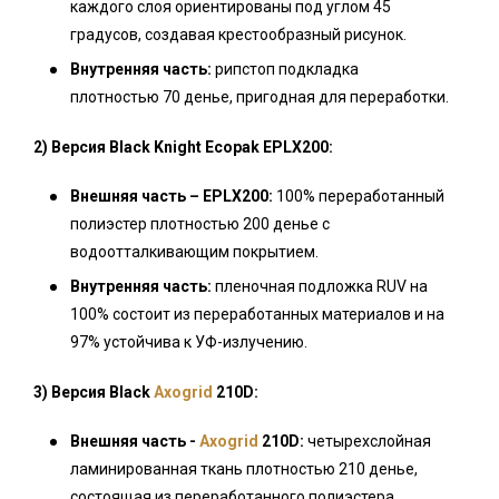
каждого слоя ориентированы под углом 45
градусов, создавая крестообразный рисунок.
Внутренняя часть:
рипстоп подкладка
плотностью 70 денье, пригодная для переработки.
2) Версия Black Knight Ecopak EPLX200:
Внешняя часть – EPLX200:
100% переработанный
полиэстер плотностью 200 денье с
водоотталкивающим покрытием.
Внутренняя часть:
пленочная подложка RUV на
100% состоит из переработанных материалов и на
97% устойчива к УФ-излучению.
3) Версия Black
Axogrid
210D:
Внешняя часть -
Axogrid
210D:
четырехслойная
ламинированная ткань плотностью 210 денье,
состоящая из переработанного полиэстера,