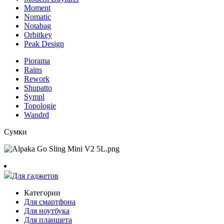
Moment
Nomatic
Notabag
Orbitkey
Peak Design
Piorama
Rains
Rework
Shupatto
Sympl
Topologie
Wandrd
Сумки
Для гаджетов
Категории
Для смартфона
Для ноутбука
Для планшета