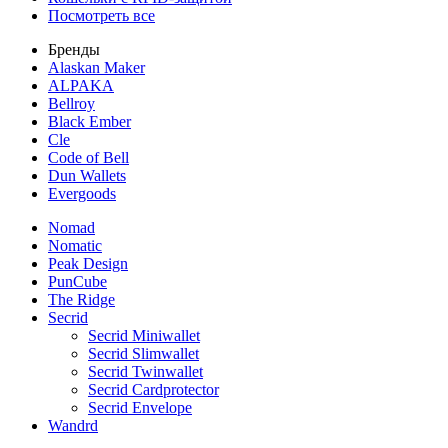
Посмотреть все
Бренды
Alaskan Maker
ALPAKA
Bellroy
Black Ember
Cle
Code of Bell
Dun Wallets
Evergoods
Nomad
Nomatic
Peak Design
PunCube
The Ridge
Secrid
Secrid Miniwallet
Secrid Slimwallet
Secrid Twinwallet
Secrid Cardprotector
Secrid Envelope
Wandrd