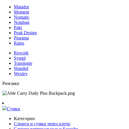
Matador
Moment
Nomatic
Notabag
Pakt
Peak Design
Piorama
Rains
Rework
Sympl
Topologie
Wandrd
Wexley
Рюкзаки
Сумки
Категории
Слинги и сумки через плечо
Слинги вертикальные и Sacoche