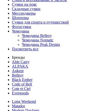
Сумки на пояс
Складные сумки
Мессенджеры
Шопперы
Сумки для спорта и путешествий
Фотосумки
Чемоданы
Чемоданы Bellroy
Чемоданы Nomatic
Чемоданы Peak Design
Посмотреть все
Бренды
Able Carry
ALPAKA
Ankept
Bellroy
Black Ember
Code of Bell
Cote et Ciel
Evergoods
Long Weekend
Matador
Modern Dayfarer