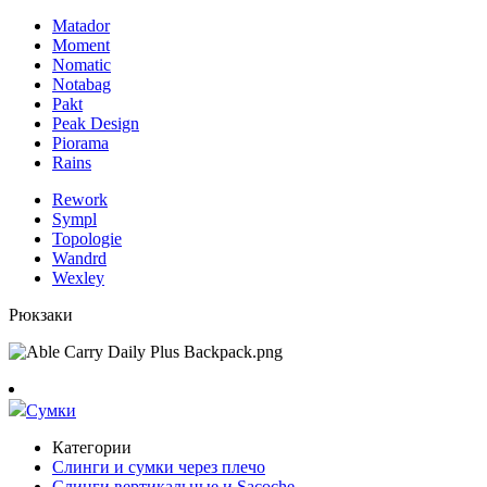
Matador
Moment
Nomatic
Notabag
Pakt
Peak Design
Piorama
Rains
Rework
Sympl
Topologie
Wandrd
Wexley
Рюкзаки
Сумки
Категории
Слинги и сумки через плечо
Слинги вертикальные и Sacoche