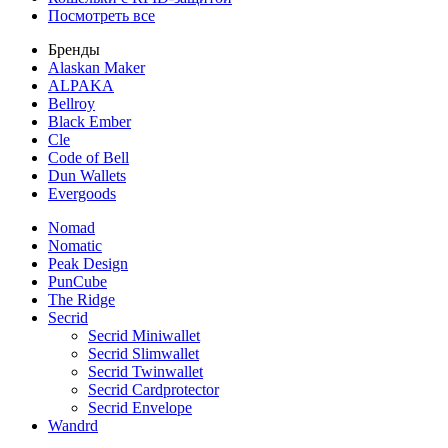
Посмотреть все
Бренды
Alaskan Maker
ALPAKA
Bellroy
Black Ember
Cle
Code of Bell
Dun Wallets
Evergoods
Nomad
Nomatic
Peak Design
PunCube
The Ridge
Secrid
Secrid Miniwallet
Secrid Slimwallet
Secrid Twinwallet
Secrid Cardprotector
Secrid Envelope
Wandrd