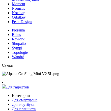
Moment
Nomatic
Notabag
Orbitkey
Peak Design
Piorama
Rains
Rework
Shupatto
Sympl
Topologie
Wandrd
Сумки
Для гаджетов
Категории
Для смартфона
Для ноутбука
Для планшета