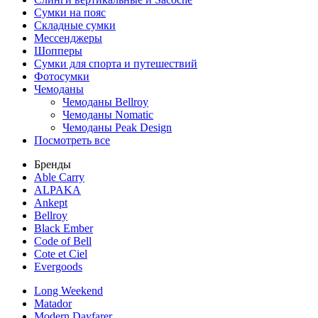
Сумки на пояс
Складные сумки
Мессенджеры
Шопперы
Сумки для спорта и путешествий
Фотосумки
Чемоданы
Чемоданы Bellroy
Чемоданы Nomatic
Чемоданы Peak Design
Посмотреть все
Бренды
Able Carry
ALPAKA
Ankept
Bellroy
Black Ember
Code of Bell
Cote et Ciel
Evergoods
Long Weekend
Matador
Modern Dayfarer