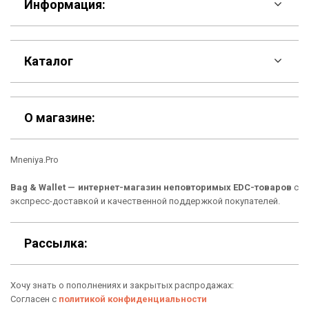
Информация:
F.A.Q
Каталог
Контакты
Скидки
Шоурум
О магазине:
Кошельки
Материалы
Mneniya.Pro
Рюкзаки
Способы оплаты
Bag & Wallet — интернет-магазин неповторимых EDC-товаров
с
Сумки
Подарочные сертификаты
экспресс-доставкой и качественной поддержкой покупателей.
Для гаджетов
Доставка
Рассылка:
Аксессуары
О нас
Хочу знать о пополнениях и закрытых распродажах:
Новинки
Отзывы о Bag & Wallet
Согласен с
политикой конфиденциальности