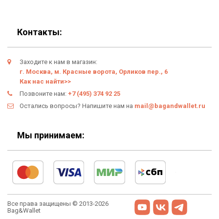
Популярные товары
Блог
Подарки
Гарантия
Контакты:
Условия возврата
Заходите к нам в магазин:
Оферта
г. Москва, м. Красные ворота, Орликов пер., 6
Как нас найти>>
Политика конфиденциальности
Позвоните нам:
+7 (495) 374 92 25
Остались вопросы? Напишите нам на
mail@bagandwallet.ru
Личный кабинет
Мы принимаем:
Все права защищены © 2013-2026
Bag&Wallet