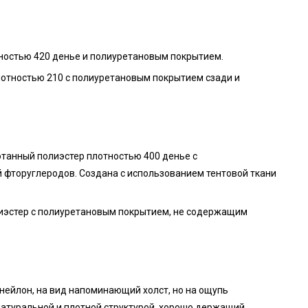
тностью 420 денье и полиуретановым покрытием.
лотностью 210 с полиуретановым покрытием сзади и
танный полиэстер плотностью 400 денье с
фторуглеродов. Создана с использованием тентовой ткани
эстер с полиуретановым покрытием, не содержащим
ейлон, на вид напоминающий холст, но на ощупь
 натуральной и плотной структурой, хорошо держащий