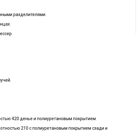
нными разделителями.
нцах.
ессер.
учей.
остью 420 денье и полиуретановым покрытием.
лотностью 210 с полиуретановым покрытием сзади и