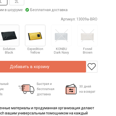
L
2L
чии в шоуруме
Бесплатная доставка
Артикул:
13009a-BRO
Solution
Expedition
KONBU
Fossil
Black
Yellow
Dark Navy
Brown
Добавить в корзину
льный
Быстрая и
30 дней
ик
бесплатная
на возврат
ds
доставка
енные материалы и продуманная организация делают
Pouch вашим универсальным помощником на каждый