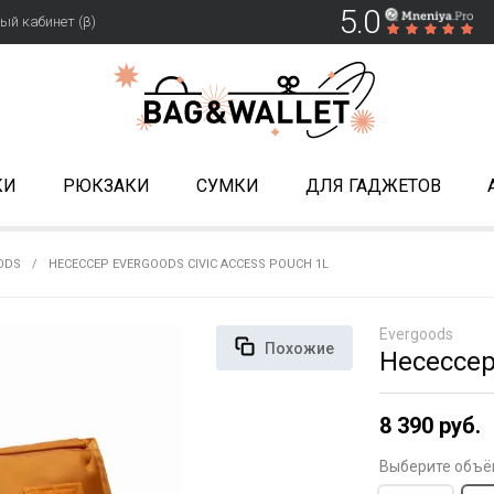
5.0
ый кабинет (β)
КИ
РЮКЗАКИ
СУМКИ
ДЛЯ ГАДЖЕТОВ
ODS
НЕСЕССЕР EVERGOODS CIVIC ACCESS POUCH 1L
Evergoods
Похожие
Несессер
8 390 руб.
Выберите объё