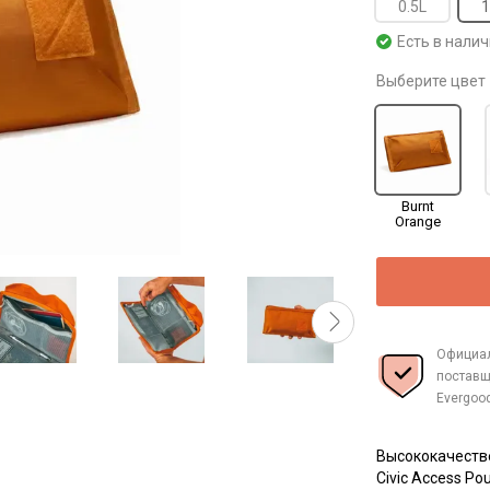
0.5L
1
Есть в нали
Выберите цвет
Burnt
Orange
Официа
поставщ
Evergoo
Высококачеств
Civic Access 