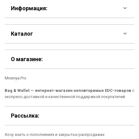
Информация:
F.A.Q
Каталог
Контакты
Скидки
Шоурум
О магазине:
Кошельки
Материалы
Mneniya.Pro
Рюкзаки
Способы оплаты
Bag & Wallet — интернет-магазин неповторимых EDC-товаров
с
Сумки
Подарочные сертификаты
экспресс-доставкой и качественной поддержкой покупателей.
Для гаджетов
Доставка
Рассылка:
Аксессуары
О нас
Хочу знать о пополнениях и закрытых распродажах:
Новинки
Отзывы о Bag & Wallet