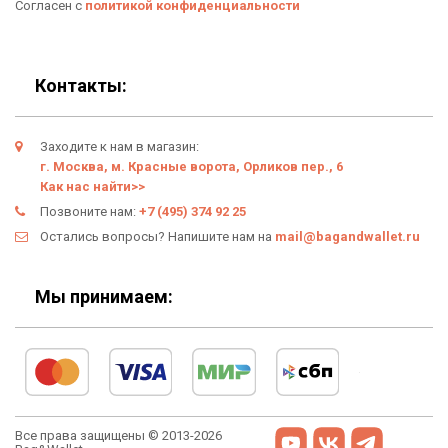
Согласен с
политикой конфиденциальности
Популярные товары
Блог
Подарки
Гарантия
Контакты:
Условия возврата
Заходите к нам в магазин:
Оферта
г. Москва, м. Красные ворота, Орликов пер., 6
Как нас найти>>
Политика конфиденциальности
Позвоните нам:
+7 (495) 374 92 25
Остались вопросы? Напишите нам на
mail@bagandwallet.ru
Личный кабинет
Мы принимаем:
Все права защищены © 2013-2026