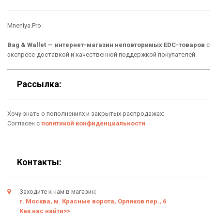
Кошельки
Материалы
Рюкзаки
Способы оплаты
5.0
Сумки
Подарочные сертификаты
Для гаджетов
Отлично
Доставка
Аксессуары
О нас
100%
рекомендуют эту
компанию
Новинки
Отзывы о Bag & Wallet
4230 ОТЗЫВОВ КЛИЕНТОВ
Популярные товары
Блог
Подарки
Гарантия
Bag & Wallet — интернет-магазин неповторимых EDC-товаров
с
экспресс-доставкой и качественной поддержкой покупателей.
Условия возврата
Оферта
Рассылка: