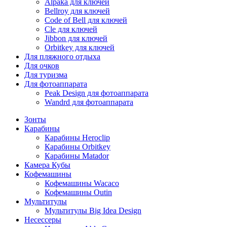
Alpaka для ключей
Bellroy для ключей
Code of Bell для ключей
Cle для ключей
Jibbon для ключей
Orbitkey для ключей
Для пляжного отдыха
Для очков
Для туризма
Для фотоаппарата
Peak Design для фотоаппарата
Wandrd для фотоаппарата
Зонты
Карабины
Карабины Heroclip
Карабины Orbitkey
Карабины Matador
Камера Кубы
Кофемашины
Кофемашины Wacaco
Кофемашины Outin
Мультитулы
Мультитулы Big Idea Design
Несессеры