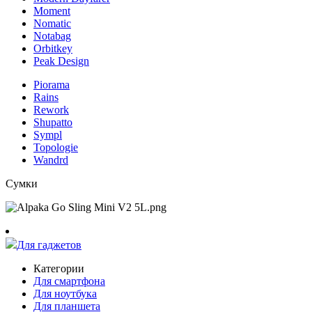
Moment
Nomatic
Notabag
Orbitkey
Peak Design
Piorama
Rains
Rework
Shupatto
Sympl
Topologie
Wandrd
Сумки
Для гаджетов
Категории
Для смартфона
Для ноутбука
Для планшета