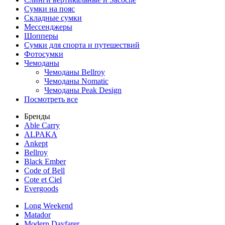
Сумки на пояс
Складные сумки
Мессенджеры
Шопперы
Сумки для спорта и путешествий
Фотосумки
Чемоданы
Чемоданы Bellroy
Чемоданы Nomatic
Чемоданы Peak Design
Посмотреть все
Бренды
Able Carry
ALPAKA
Ankept
Bellroy
Black Ember
Code of Bell
Cote et Ciel
Evergoods
Long Weekend
Matador
Modern Dayfarer