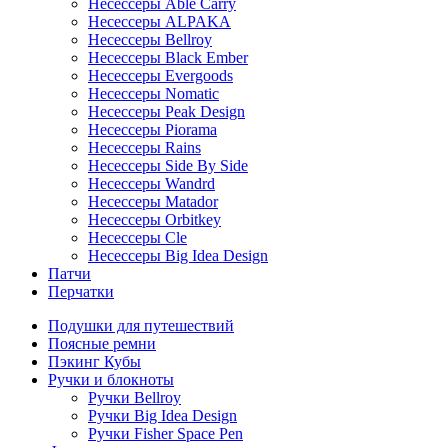
Несессеры Able Carry
Несессеры ALPAKA
Несессеры Bellroy
Несессеры Black Ember
Несессеры Evergoods
Несессеры Nomatic
Несессеры Peak Design
Несессеры Piorama
Несессеры Rains
Несессеры Side By Side
Несессеры Wandrd
Несессеры Matador
Несессеры Orbitkey
Несессеры Cle
Несессеры Big Idea Design
Патчи
Перчатки
Подушки для путешествий
Поясные ремни
Пэкинг Кубы
Ручки и блокноты
Ручки Bellroy
Ручки Big Idea Design
Ручки Fisher Space Pen