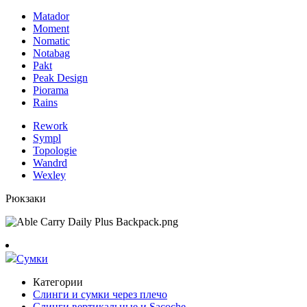
Matador
Moment
Nomatic
Notabag
Pakt
Peak Design
Piorama
Rains
Rework
Sympl
Topologie
Wandrd
Wexley
Рюкзаки
Сумки
Категории
Слинги и сумки через плечо
Слинги вертикальные и Sacoche