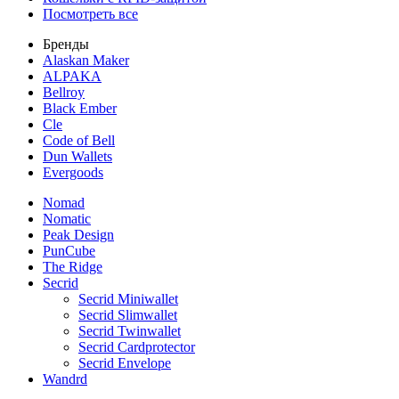
Посмотреть все
Бренды
Alaskan Maker
ALPAKA
Bellroy
Black Ember
Cle
Code of Bell
Dun Wallets
Evergoods
Nomad
Nomatic
Peak Design
PunCube
The Ridge
Secrid
Secrid Miniwallet
Secrid Slimwallet
Secrid Twinwallet
Secrid Cardprotector
Secrid Envelope
Wandrd