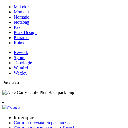
Matador
Moment
Nomatic
Notabag
Pakt
Peak Design
Piorama
Rains
Rework
Sympl
Topologie
Wandrd
Wexley
Рюкзаки
Сумки
Категории
Слинги и сумки через плечо
Слинги вертикальные и Sacoche