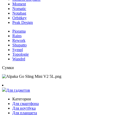
Moment
Nomatic
Notabag
Orbitkey
Peak Design
Piorama
Rains
Rework
Shupatto
Sympl
Topologie
Wandrd
Сумки
Для гаджетов
Категории
Для смартфона
Для ноутбука
Для планшета