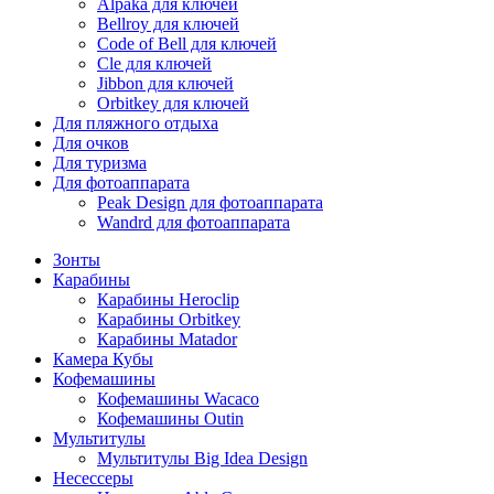
Alpaka для ключей
Bellroy для ключей
Code of Bell для ключей
Cle для ключей
Jibbon для ключей
Orbitkey для ключей
Для пляжного отдыха
Для очков
Для туризма
Для фотоаппарата
Peak Design для фотоаппарата
Wandrd для фотоаппарата
Зонты
Карабины
Карабины Heroclip
Карабины Orbitkey
Карабины Matador
Камера Кубы
Кофемашины
Кофемашины Wacaco
Кофемашины Outin
Мультитулы
Мультитулы Big Idea Design
Несессеры