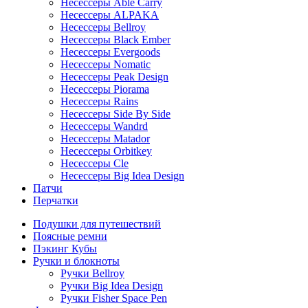
Несессеры Able Carry
Несессеры ALPAKA
Несессеры Bellroy
Несессеры Black Ember
Несессеры Evergoods
Несессеры Nomatic
Несессеры Peak Design
Несессеры Piorama
Несессеры Rains
Несессеры Side By Side
Несессеры Wandrd
Несессеры Matador
Несессеры Orbitkey
Несессеры Cle
Несессеры Big Idea Design
Патчи
Перчатки
Подушки для путешествий
Поясные ремни
Пэкинг Кубы
Ручки и блокноты
Ручки Bellroy
Ручки Big Idea Design
Ручки Fisher Space Pen