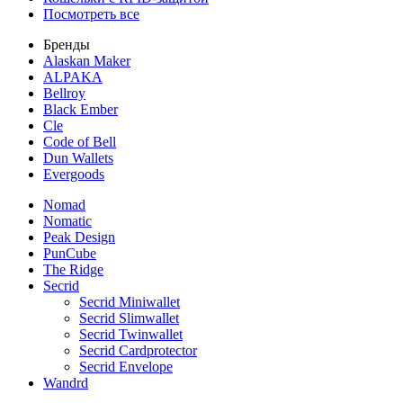
Посмотреть все
Бренды
Alaskan Maker
ALPAKA
Bellroy
Black Ember
Cle
Code of Bell
Dun Wallets
Evergoods
Nomad
Nomatic
Peak Design
PunCube
The Ridge
Secrid
Secrid Miniwallet
Secrid Slimwallet
Secrid Twinwallet
Secrid Cardprotector
Secrid Envelope
Wandrd