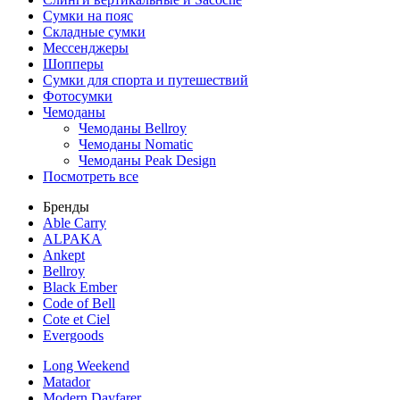
Сумки на пояс
Складные сумки
Мессенджеры
Шопперы
Сумки для спорта и путешествий
Фотосумки
Чемоданы
Чемоданы Bellroy
Чемоданы Nomatic
Чемоданы Peak Design
Посмотреть все
Бренды
Able Carry
ALPAKA
Ankept
Bellroy
Black Ember
Code of Bell
Cote et Ciel
Evergoods
Long Weekend
Matador
Modern Dayfarer