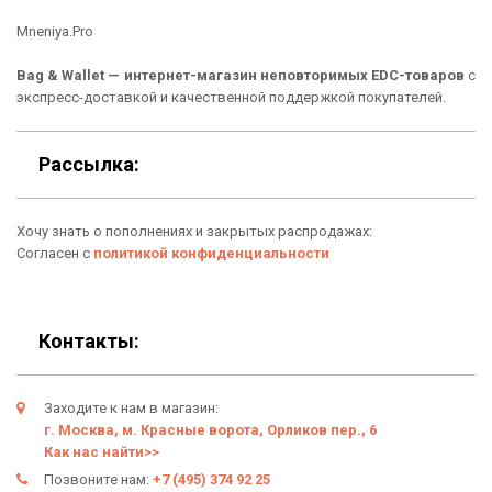
Кошельки
Материалы
Mneniya.Pro
Рюкзаки
Способы оплаты
Bag & Wallet — интернет-магазин неповторимых EDC-товаров
с
Сумки
Подарочные сертификаты
экспресс-доставкой и качественной поддержкой покупателей.
Для гаджетов
Доставка
Рассылка:
Аксессуары
О нас
Хочу знать о пополнениях и закрытых распродажах:
Новинки
Отзывы о Bag & Wallet
Согласен с
политикой конфиденциальности
Популярные товары
Блог
Подарки
Гарантия
Контакты:
Условия возврата
Заходите к нам в магазин:
Оферта
г. Москва, м. Красные ворота, Орликов пер., 6
Как нас найти>>
Политика конфиденциальности
Позвоните нам:
+7 (495) 374 92 25