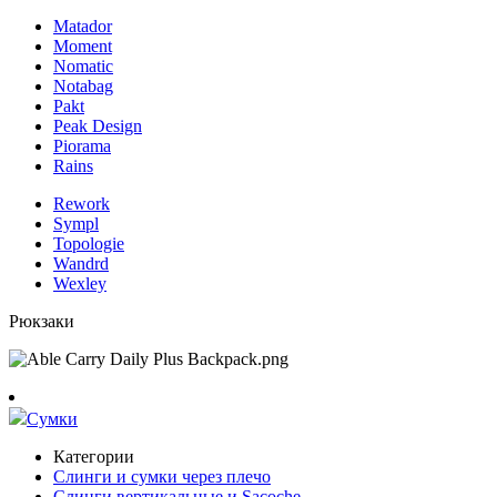
Matador
Moment
Nomatic
Notabag
Pakt
Peak Design
Piorama
Rains
Rework
Sympl
Topologie
Wandrd
Wexley
Рюкзаки
Сумки
Категории
Слинги и сумки через плечо
Слинги вертикальные и Sacoche