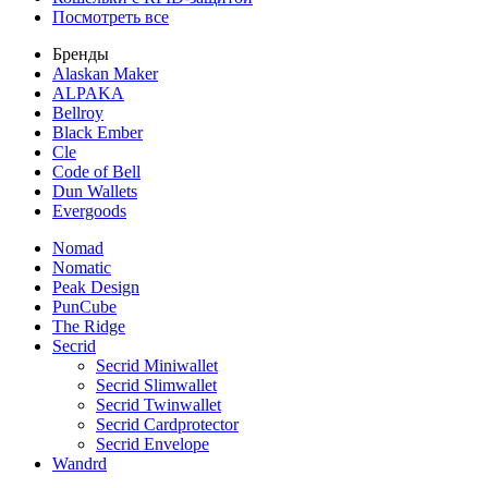
Посмотреть все
Бренды
Alaskan Maker
ALPAKA
Bellroy
Black Ember
Cle
Code of Bell
Dun Wallets
Evergoods
Nomad
Nomatic
Peak Design
PunCube
The Ridge
Secrid
Secrid Miniwallet
Secrid Slimwallet
Secrid Twinwallet
Secrid Cardprotector
Secrid Envelope
Wandrd