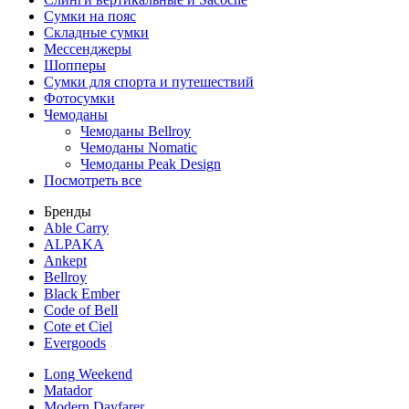
Сумки на пояс
Складные сумки
Мессенджеры
Шопперы
Сумки для спорта и путешествий
Фотосумки
Чемоданы
Чемоданы Bellroy
Чемоданы Nomatic
Чемоданы Peak Design
Посмотреть все
Бренды
Able Carry
ALPAKA
Ankept
Bellroy
Black Ember
Code of Bell
Cote et Ciel
Evergoods
Long Weekend
Matador
Modern Dayfarer