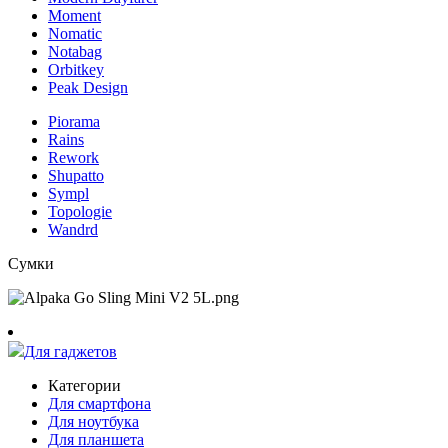
Moment
Nomatic
Notabag
Orbitkey
Peak Design
Piorama
Rains
Rework
Shupatto
Sympl
Topologie
Wandrd
Сумки
Для гаджетов
Категории
Для смартфона
Для ноутбука
Для планшета