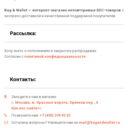
Рюкзаки
Способы оплаты
Bag & Wallet — интернет-магазин неповторимых EDC-товаров
с
Сумки
Подарочные сертификаты
экспресс-доставкой и качественной поддержкой покупателей.
Для гаджетов
Доставка
Рассылка:
Аксессуары
О нас
Хочу знать о пополнениях и закрытых распродажах:
Новинки
Отзывы о Bag & Wallet
Согласен с
политикой конфиденциальности
Популярные товары
Блог
Подарки
Гарантия
Контакты:
Условия возврата
Заходите к нам в магазин:
Оферта
г. Москва, м. Красные ворота, Орликов пер., 6
Как нас найти>>
Политика конфиденциальности
Позвоните нам:
+7 (495) 374 92 25
Остались вопросы? Напишите нам на
mail@bagandwallet.ru
Личный кабинет