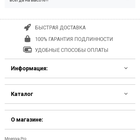
БЫСТРАЯ ДОСТАВКА
100% ГАРАНТИЯ ПОДЛИННОСТИ
УДОБНЫЕ СПОСОБЫ ОПЛАТЫ
Информация:
F.A.Q
Каталог
Контакты
Скидки
Шоурум
О магазине:
Кошельки
Материалы
Mneniya.Pro