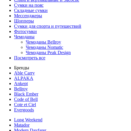
Сумки на пояс
Складные сумки
Мессенджеры
Шопперы
Сумки для спорта и путешествий
Фотосумки
Чемоданы
Чемоданы Bellroy
Чемоданы Nomatic
Чемоданы Peak Design
Посмотреть все
Бренды
Able Carry
ALPAKA
Ankept
Bellroy
Black Ember
Code of Bell
Cote et Ciel
Evergoods
Long Weekend
Matador
Modern Dayfarer