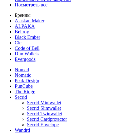
Посмотреть все
Бренды
Alaskan Maker
ALPAKA
Bellroy
Black Ember
Cle
Code of Bell
Dun Wallets
Evergoods
Nomad
Nomatic
Peak Design
PunCube
The Ridge
Secrid
Secrid Miniwallet
Secrid Slimwallet
Secrid Twinwallet
Secrid Cardprotector
Secrid Envelope
Wandrd