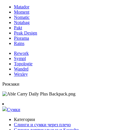
Matador
Moment
Nomatic
Notabag
Pakt
Peak Design
Piorama
Rains
Rework
Sympl
Topologie
Wandrd
Wexley
Рюкзаки
Сумки
Категории
Слинги и сумки через плечо
Слинги вертикальные и Sacoche