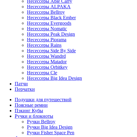
Несессеры Able Carry
Несессеры ALPAKA
Несессеры Bellroy
Несессеры Black Ember
Несессеры Evergoods
Несессеры Nomatic
Несессеры Peak Design
Несессеры Piorama
Несессеры Rains
Несессеры Side By Side
Несессеры Wandrd
Несессеры Matador
Несессеры Orbitkey
Несессеры Cle
Несессеры Big Idea Design
Патчи
Перчатки
Подушки для путешествий
Поясные ремни
Пэкинг Кубы
Ручки и блокноты
Ручки Bellroy
Ручки Big Idea Design
Ручки Fisher Space Pen