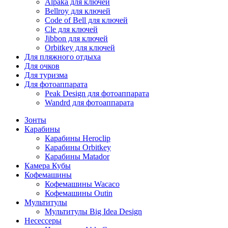
Alpaka для ключей
Bellroy для ключей
Code of Bell для ключей
Cle для ключей
Jibbon для ключей
Orbitkey для ключей
Для пляжного отдыха
Для очков
Для туризма
Для фотоаппарата
Peak Design для фотоаппарата
Wandrd для фотоаппарата
Зонты
Карабины
Карабины Heroclip
Карабины Orbitkey
Карабины Matador
Камера Кубы
Кофемашины
Кофемашины Wacaco
Кофемашины Outin
Мультитулы
Мультитулы Big Idea Design
Несессеры