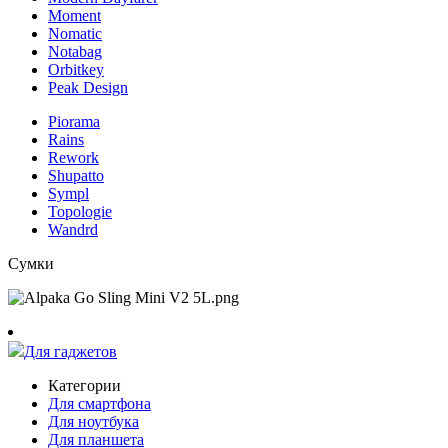
Moment
Nomatic
Notabag
Orbitkey
Peak Design
Piorama
Rains
Rework
Shupatto
Sympl
Topologie
Wandrd
Сумки
Для гаджетов
Категории
Для смартфона
Для ноутбука
Для планшета