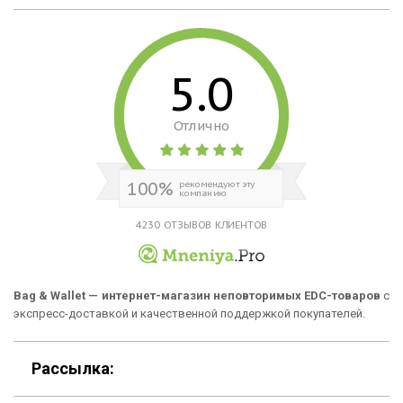
Кошельки
Материалы
Рюкзаки
Способы оплаты
5.0
Сумки
Подарочные сертификаты
Отлично
Для гаджетов
Доставка
Аксессуары
О нас
100%
рекомендуют эту
компанию
Новинки
Отзывы о Bag & Wallet
4230 ОТЗЫВОВ КЛИЕНТОВ
Популярные товары
Блог
Подарки
Гарантия
Bag & Wallet — интернет-магазин неповторимых EDC-товаров
с
экспресс-доставкой и качественной поддержкой покупателей.
Условия возврата
Оферта
Рассылка:
Политика конфиденциальности