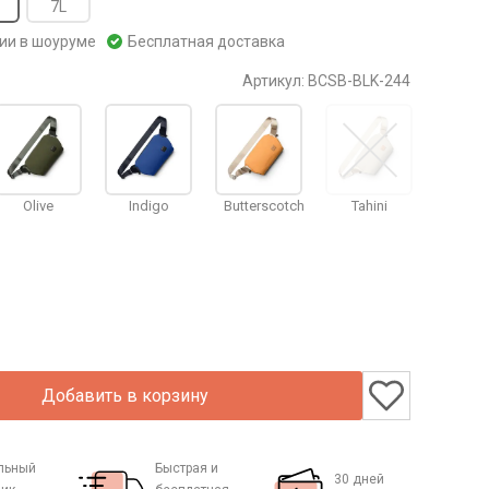
7L
чии в шоуруме
Бесплатная доставка
Артикул:
BCSB-BLK-244
Olive
Indigo
Butterscotch
Tahini
Добавить в корзину
льный
Быстрая и
30 дней