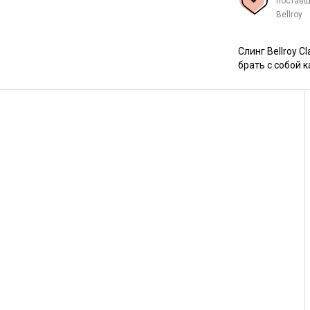
поставщ
Bellroy
Слинг
Bellroy Cl
брать с собой к