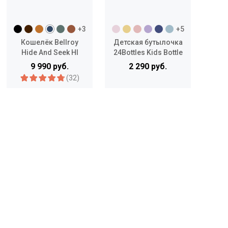
+3
+5
Кошелёк Bellroy
Детская бутылочка
Кар
Hide And Seek HI
24Bottles Kids Bottle
250 мл
9 990 руб.
2 290 руб.
(32)