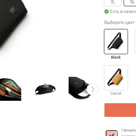
3L
5L
Есть в нали
Выберите цвет
Black
Camel
Официа