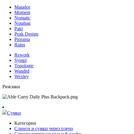
Matador
Moment
Nomatic
Notabag
Pakt
Peak Design
Piorama
Rains
Rework
Sympl
Topologie
Wandrd
Wexley
Рюкзаки
Сумки
Категории
Слинги и сумки через плечо
Слинги вертикальные и Sacoche