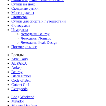
Сумки на пояс
Складные сумки
Мессенджеры
Шопперы
Сумки для спорта и путешествий
Фотосумки
Чемоданы
Чемоданы Bellroy
Чемоданы Nomatic
Чемоданы Peak Design
Посмотреть все
Бренды
Able Carry
ALPAKA
Ankept
Bellroy
Black Ember
Code of Bell
Cote et Ciel
Evergoods
Long Weekend
Matador
Modern Dayfarer