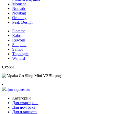
Moment
Nomatic
Notabag
Orbitkey
Peak Design
Piorama
Rains
Rework
Shupatto
Sympl
Topologie
Wandrd
Сумки
Для гаджетов
Категории
Для смартфона
Для ноутбука
Для планшета