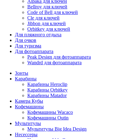
Alpaka для ключей
Bellroy для ключей
Code of Bell для ключей
Cle для ключей
Jibbon для ключей
Orbitkey для ключей
Для пляжного отдыха
Для очков
Для туризма
Для фотоаппарата
Peak Design для фотоаппарата
Wandrd для фотоаппарата
Зонты
Карабины
Карабины Heroclip
Карабины Orbitkey
Карабины Matador
Камера Кубы
Кофемашины
Кофемашины Wacaco
Кофемашины Outin
Мультитулы
Мультитулы Big Idea Design
Несессеры