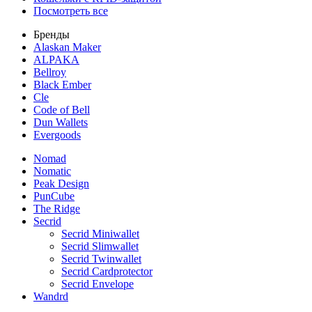
Посмотреть все
Бренды
Alaskan Maker
ALPAKA
Bellroy
Black Ember
Cle
Code of Bell
Dun Wallets
Evergoods
Nomad
Nomatic
Peak Design
PunCube
The Ridge
Secrid
Secrid Miniwallet
Secrid Slimwallet
Secrid Twinwallet
Secrid Cardprotector
Secrid Envelope
Wandrd