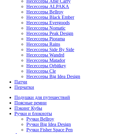
Несессеры Able Carry
Несессеры ALPAKA
Несессеры Bellroy
Несессеры Black Ember
Несессеры Evergoods
Несессеры Nomatic
Несессеры Peak Design
Несессеры Piorama
Несессеры Rains
Несессеры Side By Side
Несессеры Wandrd
Несессеры Matador
Несессеры Orbitkey
Несессеры Cle
Несессеры Big Idea Design
Патчи
Перчатки
Подушки для путешествий
Поясные ремни
Пэкинг Кубы
Ручки и блокноты
Ручки Bellroy
Ручки Big Idea Design
Ручки Fisher Space Pen