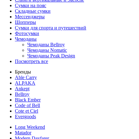
Сумки на пояс
Складные сумки
Мессенджеры
Шопперы
Сумки для спорта и путешествий
Фотосумки
Чемоданы
Чемоданы Bellroy
Чемоданы Nomatic
Чемоданы Peak Design
Посмотреть все
Бренды
Able Carry
ALPAKA
Ankept
Bellroy
Black Ember
Code of Bell
Cote et Ciel
Evergoods
Long Weekend
Matador
Modern Dayfarer