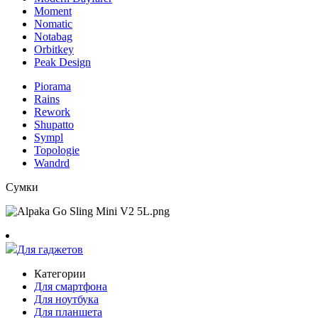
Moment
Nomatic
Notabag
Orbitkey
Peak Design
Piorama
Rains
Rework
Shupatto
Sympl
Topologie
Wandrd
Сумки
Для гаджетов
Категории
Для смартфона
Для ноутбука
Для планшета