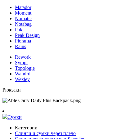
Matador
Moment
Nomatic
Notabag
Pakt
Peak Design
Piorama
Rains
Rework
Sympl
Topologie
Wandrd
Wexley
Рюкзаки
Сумки
Категории
Слинги и сумки через плечо
Слинги вертикальные и Sacoche