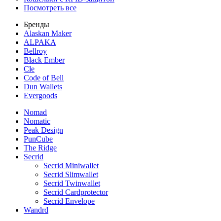
Посмотреть все
Бренды
Alaskan Maker
ALPAKA
Bellroy
Black Ember
Cle
Code of Bell
Dun Wallets
Evergoods
Nomad
Nomatic
Peak Design
PunCube
The Ridge
Secrid
Secrid Miniwallet
Secrid Slimwallet
Secrid Twinwallet
Secrid Cardprotector
Secrid Envelope
Wandrd