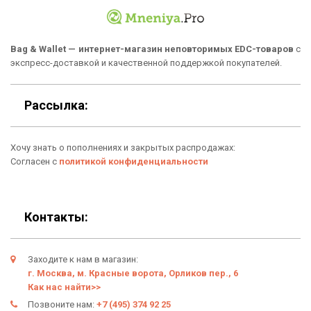
Популярные товары
Блог
Подарки
Гарантия
Bag & Wallet — интернет-магазин неповторимых EDC-товаров
с
экспресс-доставкой и качественной поддержкой покупателей.
Условия возврата
Оферта
Рассылка:
Политика конфиденциальности
Хочу знать о пополнениях и закрытых распродажах:
Личный кабинет
Согласен с
политикой конфиденциальности
Контакты:
Заходите к нам в магазин:
г. Москва, м. Красные ворота, Орликов пер., 6
Как нас найти>>
Позвоните нам:
+7 (495) 374 92 25