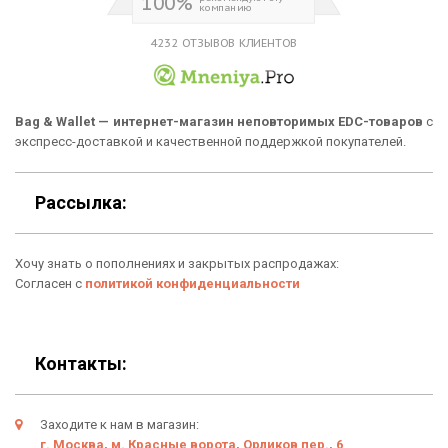
100%
компанию
Новинки
Отзывы о Bag & Wallet
4232 ОТЗЫВОВ КЛИЕНТОВ
Популярные товары
Блог
Подарки
Гарантия
Bag & Wallet — интернет-магазин неповторимых EDC-товаров
с
экспресс-доставкой и качественной поддержкой покупателей.
Условия возврата
Оферта
Рассылка:
Политика конфиденциальности
Хочу знать о пополнениях и закрытых распродажах:
Личный кабинет
Согласен с
политикой конфиденциальности
Контакты:
Заходите к нам в магазин:
г. Москва, м. Красные ворота, Орликов пер., 6