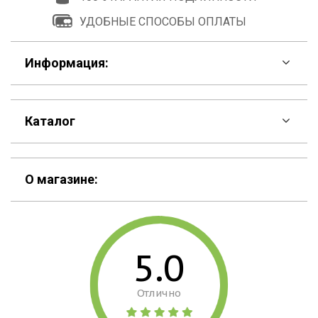
УДОБНЫЕ СПОСОБЫ ОПЛАТЫ
Информация:
F.A.Q
Каталог
Контакты
Скидки
Шоурум
О магазине:
Кошельки
Материалы
Рюкзаки
Способы оплаты
5.0
Сумки
Подарочные сертификаты
Отлично
Для гаджетов
Доставка