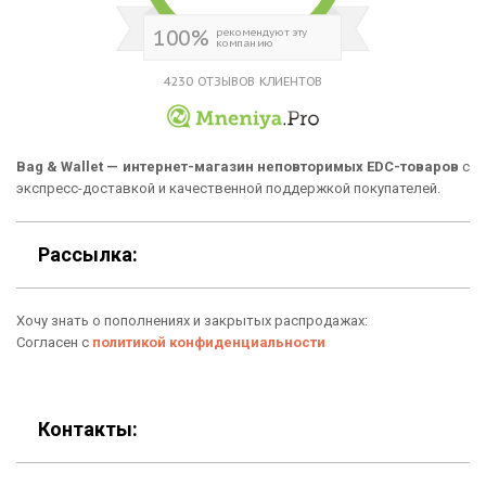
Аксессуары
О нас
100%
рекомендуют эту
компанию
Новинки
Отзывы о Bag & Wallet
4230 ОТЗЫВОВ КЛИЕНТОВ
Популярные товары
Блог
Подарки
Гарантия
Bag & Wallet — интернет-магазин неповторимых EDC-товаров
с
экспресс-доставкой и качественной поддержкой покупателей.
Условия возврата
Оферта
Рассылка:
Политика конфиденциальности
Хочу знать о пополнениях и закрытых распродажах:
Личный кабинет
Согласен с
политикой конфиденциальности
Контакты: