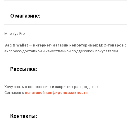
Контакты
Скидки
Шоурум
О магазине:
Кошельки
Материалы
Mneniya.Pro
Рюкзаки
Способы оплаты
Bag & Wallet — интернет-магазин неповторимых EDC-товаров
с
Сумки
Подарочные сертификаты
экспресс-доставкой и качественной поддержкой покупателей.
Для гаджетов
Доставка
Рассылка:
Аксессуары
О нас
Хочу знать о пополнениях и закрытых распродажах:
Новинки
Отзывы о Bag & Wallet
Согласен с
политикой конфиденциальности
Популярные товары
Блог
Подарки
Гарантия
Контакты:
Условия возврата