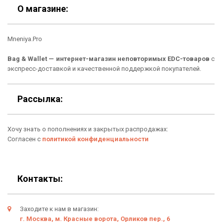
Скидки
Шоурум
О магазине:
Кошельки
Материалы
Mneniya.Pro
Рюкзаки
Способы оплаты
Bag & Wallet — интернет-магазин неповторимых EDC-товаров
с
Сумки
Подарочные сертификаты
экспресс-доставкой и качественной поддержкой покупателей.
Для гаджетов
Доставка
Рассылка:
Аксессуары
О нас
Хочу знать о пополнениях и закрытых распродажах:
Новинки
Отзывы о Bag & Wallet
Согласен с
политикой конфиденциальности
Популярные товары
Блог
Подарки
Гарантия
Контакты:
Условия возврата
Заходите к нам в магазин:
Оферта
г. Москва, м. Красные ворота, Орликов пер., 6