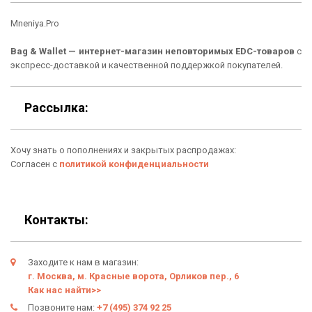
Кошельки
Материалы
Mneniya.Pro
Рюкзаки
Способы оплаты
Bag & Wallet — интернет-магазин неповторимых EDC-товаров
с
Сумки
Подарочные сертификаты
экспресс-доставкой и качественной поддержкой покупателей.
Для гаджетов
Доставка
Рассылка:
Аксессуары
О нас
Хочу знать о пополнениях и закрытых распродажах:
Новинки
Отзывы о Bag & Wallet
Согласен с
политикой конфиденциальности
Популярные товары
Блог
Подарки
Гарантия
Контакты:
Условия возврата
Заходите к нам в магазин:
Оферта
г. Москва, м. Красные ворота, Орликов пер., 6
Как нас найти>>
Политика конфиденциальности
Позвоните нам:
+7 (495) 374 92 25