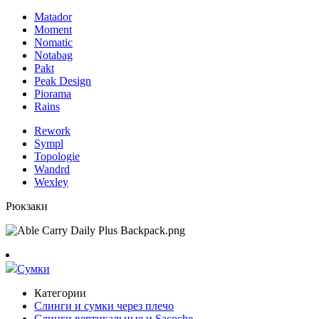
Matador
Moment
Nomatic
Notabag
Pakt
Peak Design
Piorama
Rains
Rework
Sympl
Topologie
Wandrd
Wexley
Рюкзаки
Сумки
Категории
Слинги и сумки через плечо
Слинги вертикальные и Sacoche