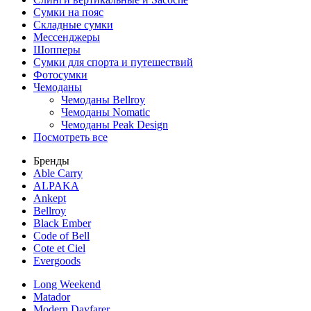
Сумки на пояс
Складные сумки
Мессенджеры
Шопперы
Сумки для спорта и путешествий
Фотосумки
Чемоданы
Чемоданы Bellroy
Чемоданы Nomatic
Чемоданы Peak Design
Посмотреть все
Бренды
Able Carry
ALPAKA
Ankept
Bellroy
Black Ember
Code of Bell
Cote et Ciel
Evergoods
Long Weekend
Matador
Modern Dayfarer