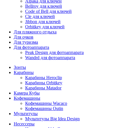
Alpaka для ключей
Bellroy для ключей
Code of Bell для ключей
Cle для ключей
Jibbon для ключей
Orbitkey для ключей
Для пляжного отдыха
Для очков
Для туризма
Для фотоаппарата
Peak Design для фотоаппарата
Wandrd для фотоаппарата
Зонты
Карабины
Карабины Heroclip
Карабины Orbitkey
Карабины Matador
Камера Кубы
Кофемашины
Кофемашины Wacaco
Кофемашины Outin
Мультитулы
Мультитулы Big Idea Design
Несессеры