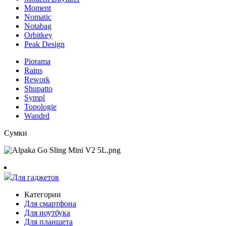
Moment
Nomatic
Notabag
Orbitkey
Peak Design
Piorama
Rains
Rework
Shupatto
Sympl
Topologie
Wandrd
Сумки
Для гаджетов
Категории
Для смартфона
Для ноутбука
Для планшета