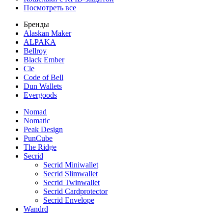
Посмотреть все
Бренды
Alaskan Maker
ALPAKA
Bellroy
Black Ember
Cle
Code of Bell
Dun Wallets
Evergoods
Nomad
Nomatic
Peak Design
PunCube
The Ridge
Secrid
Secrid Miniwallet
Secrid Slimwallet
Secrid Twinwallet
Secrid Cardprotector
Secrid Envelope
Wandrd