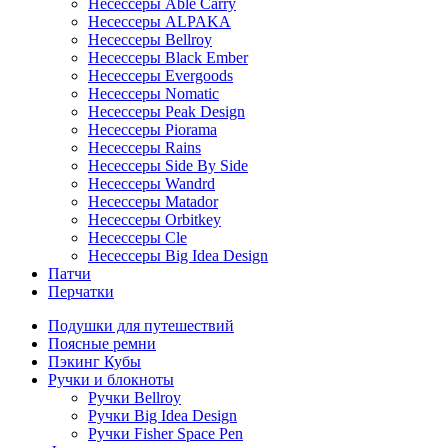
Несессеры Able Carry
Несессеры ALPAKA
Несессеры Bellroy
Несессеры Black Ember
Несессеры Evergoods
Несессеры Nomatic
Несессеры Peak Design
Несессеры Piorama
Несессеры Rains
Несессеры Side By Side
Несессеры Wandrd
Несессеры Matador
Несессеры Orbitkey
Несессеры Cle
Несессеры Big Idea Design
Патчи
Перчатки
Подушки для путешествий
Поясные ремни
Пэкинг Кубы
Ручки и блокноты
Ручки Bellroy
Ручки Big Idea Design
Ручки Fisher Space Pen