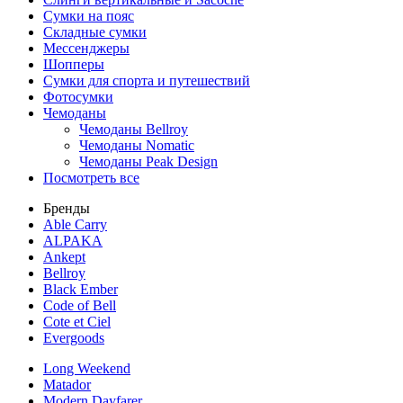
Сумки на пояс
Складные сумки
Мессенджеры
Шопперы
Сумки для спорта и путешествий
Фотосумки
Чемоданы
Чемоданы Bellroy
Чемоданы Nomatic
Чемоданы Peak Design
Посмотреть все
Бренды
Able Carry
ALPAKA
Ankept
Bellroy
Black Ember
Code of Bell
Cote et Ciel
Evergoods
Long Weekend
Matador
Modern Dayfarer