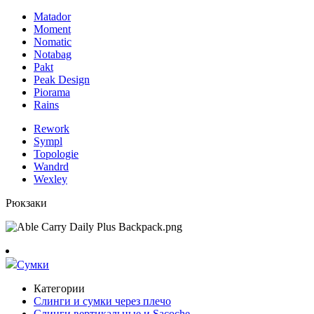
Matador
Moment
Nomatic
Notabag
Pakt
Peak Design
Piorama
Rains
Rework
Sympl
Topologie
Wandrd
Wexley
Рюкзаки
Сумки
Категории
Слинги и сумки через плечо
Слинги вертикальные и Sacoche