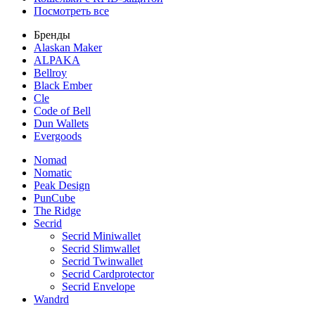
Посмотреть все
Бренды
Alaskan Maker
ALPAKA
Bellroy
Black Ember
Cle
Code of Bell
Dun Wallets
Evergoods
Nomad
Nomatic
Peak Design
PunCube
The Ridge
Secrid
Secrid Miniwallet
Secrid Slimwallet
Secrid Twinwallet
Secrid Cardprotector
Secrid Envelope
Wandrd