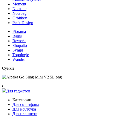
Moment
Nomatic
Notabag
Orbitkey
Peak Design
Piorama
Rains
Rework
Shupatto
Sympl
Topologie
Wandrd
Сумки
Для гаджетов
Категории
Для смартфона
Для ноутбука
Для планшета